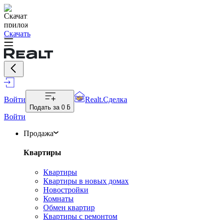
Скачать
Войти
Realt.Сделка
Подать за
0 ƃ
Войти
Продажа
Квартиры
Квартиры
Квартиры в новых домах
Новостройки
Комнаты
Обмен квартир
Квартиры с ремонтом