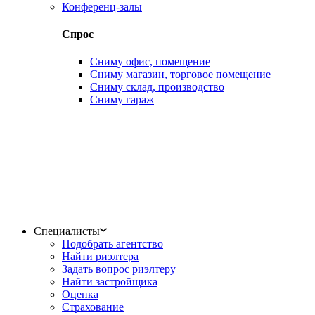
Конференц-залы
Спрос
Сниму офис, помещение
Сниму магазин, торговое помещение
Сниму склад, производство
Сниму гараж
Специалисты
Подобрать агентство
Найти риэлтера
Задать вопрос риэлтеру
Найти застройщика
Оценка
Страхование