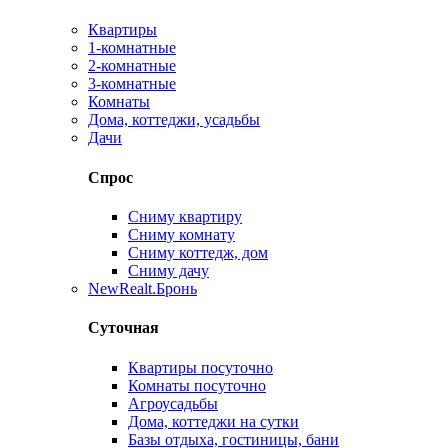
Квартиры
1-комнатные
2-комнатные
3-комнатные
Комнаты
Дома, коттеджи, усадьбы
Дачи
Спрос
Сниму квартиру
Сниму комнату
Сниму коттедж, дом
Сниму дачу
New
Realt.Бронь
Суточная
Квартиры посуточно
Комнаты посуточно
Агроусадьбы
Дома, коттеджи на сутки
Базы отдыха, гостиницы, бани