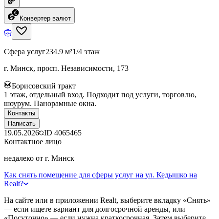
Конвертер валют
Сфера услуг
234.9 м²
1/4 этаж
г. Минск, просп. Независимости, 173
Борисовский тракт
1 этаж, отдельный вход. Подходит под услуги, торговлю,
шоурум. Панорамные окна.
Контакты
Написать
19.05.2026
ID
4065465
Контактное лицо
недалеко от г. Минск
Как снять помещение для сферы услуг на ул. Кедышко на
Realt?
На сайте или в приложении Realt, выберите вкладку «Снять»
— если ищете вариант для долгосрочной аренды, или
«Посуточно» — если нужна краткосрочная. Затем выберите