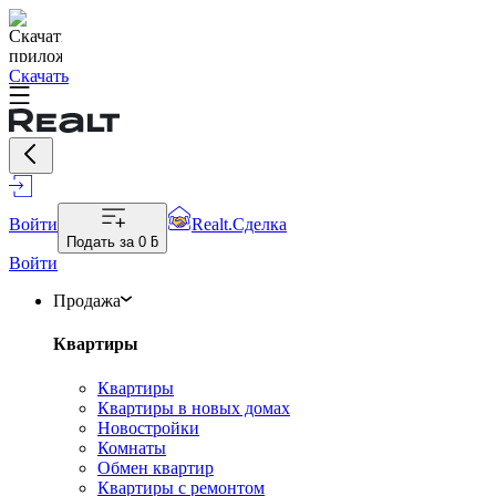
Скачать
Войти
Realt.Сделка
Подать за
0 ƃ
Войти
Продажа
Квартиры
Квартиры
Квартиры в новых домах
Новостройки
Комнаты
Обмен квартир
Квартиры с ремонтом