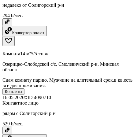
недалеко от Солигорский р-н
294 ƃ/мес.
Конвертер валют
Комната
14 м²
5/5 этаж
Озерицко-Слободской с/с, Смолевичский р-н, Минская
область
Сдам комнату парню. Мужчине.на длительный срок.в кв.есть
все для проживания.
Контакты
16.05.2026
ID
4090710
Контактное лицо
рядом с Солигорский р-н
529 ƃ/мес.