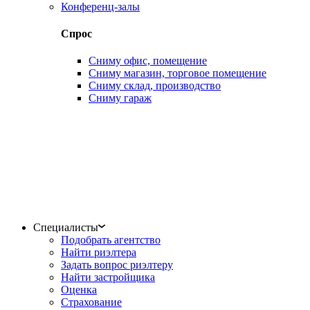
Конференц-залы
Спрос
Сниму офис, помещение
Сниму магазин, торговое помещение
Сниму склад, производство
Сниму гараж
Специалисты
Подобрать агентство
Найти риэлтера
Задать вопрос риэлтеру
Найти застройщика
Оценка
Страхование