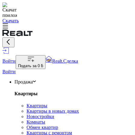
Скачать
Войти
Realt.Сделка
Подать за
0 ƃ
Войти
Продажа
Квартиры
Квартиры
Квартиры в новых домах
Новостройки
Комнаты
Обмен квартир
Квартиры с ремонтом