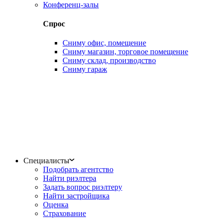
Конференц-залы
Спрос
Сниму офис, помещение
Сниму магазин, торговое помещение
Сниму склад, производство
Сниму гараж
Специалисты
Подобрать агентство
Найти риэлтера
Задать вопрос риэлтеру
Найти застройщика
Оценка
Страхование