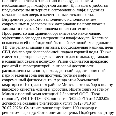
полностью готова к заселению и оборудована всем
необходимым для комфортной жизни. Для вашего удобства
предусмотрены интернет и оптоволокно, лифт, надежная
металлическая дверь и качественные стеклопакеты.
Внутреннее убранство выполнено с использованием
современных и долговечных материалов: на полу уложен
ламинат и плитка. Установлена новая сантехника.
Пространство для хранения организовано максимально
эффективно благодаря встроенным шкафам-купе. Квартира
оснащена всей необходимой бытовой техникой: холодильник,
ТВ, стиральная машина автомат, посудомоечная машина, печь
СВЧ, бойлер для бесперебойной подачи горячей воды. Также
имеется просторная лоджия с местом для отдыха, где можно
насладиться свежим воздухом. Район отличается прекрасно
развитой инфраструктурой: в шаговой доступности
расположены магазины, школа, детский сад, живописный
парк и зеленая зона для прогулок, уютные кафе и
современный фитнес-центр. Аренда этой 2-комнатной
квартиры в Центральном районе Минска - это выбор в пользу
высокого качества жизни и удобства. Ищете снять квартиру
Минск с полной комплектацией? Звоните! ООО "Твоя
столица", УНП 101136973, лицензия №02240/15 от 17.02.05г.,
договор на оказание риэлтерских услуг №1278/13 от
30.07.2026г. Смотрите также еще более 100 квартир с
ремонтом в аренду. Фото, описание, цены. Подберем квартиру