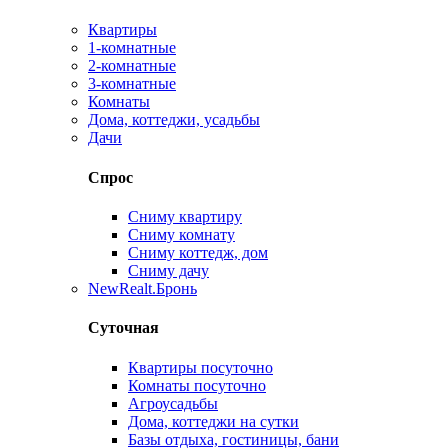
Квартиры
1-комнатные
2-комнатные
3-комнатные
Комнаты
Дома, коттеджи, усадьбы
Дачи
Спрос
Сниму квартиру
Сниму комнату
Сниму коттедж, дом
Сниму дачу
New
Realt.Бронь
Суточная
Квартиры посуточно
Комнаты посуточно
Агроусадьбы
Дома, коттеджи на сутки
Базы отдыха, гостиницы, бани