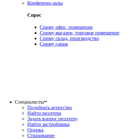
Конференц-залы
Спрос
Сниму офис, помещение
Сниму магазин, торговое помещение
Сниму склад, производство
Сниму гараж
Специалисты
Подобрать агентство
Найти риэлтера
Задать вопрос риэлтеру
Найти застройщика
Оценка
Страхование