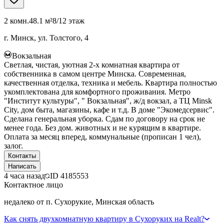
2 комн.
48.1 м²
8/12 этаж
г. Минск, ул. Толстого, 4
Вокзальная
Светлая, чистая, уютная 2-х комнатная квартира от
собственника в самом центре Минска. Современная,
качественная отделка, техника и мебель. Квартира полностью
укомплектована для комфортного проживания. Метро
"Институт культуры", " Вокзальная", ж/д вокзал, а ТЦ Minsk
City, дом быта, магазины, кафе и т.д. В доме "Экомедсервис".
Сделана генеральная уборка. Сдам по договору на срок не
менее года. Без дом. животных и не курящим в квартире.
Оплата за месяц вперед, коммунальные (прописан 1 чел),
залог.
Контакты
Написать
4 часа назад
ID
4185553
Контактное лицо
недалеко от п. Сухорукие, Минская область
Как снять двухкомнатную квартиру в Сухоруких на Realt?