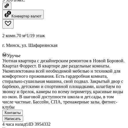
Конвертер валют
2 комн.
70 м²
1/19 этаж
г. Минск, ул. Шафарнянская
Уручье
Уютная квартира с дизайнерским ремонтом в Новой Боровой.
Квартал Форрест. В квартире две раздельные комнаты.
Укомплектована всей необходимой мебелью и техникой для
комфортного проживания. Есть гардеробная комната,
стирально-сушильная машина, свой подвал. Закрытый двор с
барбекю, детскими и спортивной площадками, шлагбаум по
звонку и брелок, камеры по всему периметру, красивые виды
из окон. В шаговой доступности школа и дет.сады, в том
числе частные. Бассейн, СПА, тренажерные залы, фитнес-
клубы
Контакты
Написать
4 часа назад
ID
3954332