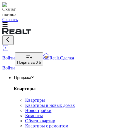
Скачать
Войти
Realt.Сделка
Подать за
0 ƃ
Войти
Продажа
Квартиры
Квартиры
Квартиры в новых домах
Новостройки
Комнаты
Обмен квартир
Квартиры с ремонтом