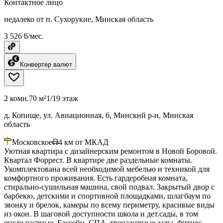
Контактное лицо
недалеко от п. Сухорукие, Минская область
3 526 ƃ/мес.
Конвертер валют
2 комн.
70 м²
1/19 этаж
д. Копище, ул. Авиационная, 6, Минский р-н, Минская
область
Московское
4
км от МКАД
Уютная квартира с дизайнерским ремонтом в Новой Боровой.
Квартал Форрест. В квартире две раздельные комнаты.
Укомплектована всей необходимой мебелью и техникой для
комфортного проживания. Есть гардеробная комната,
стирально-сушильная машина, свой подвал. Закрытый двор с
барбекю, детскими и спортивной площадками, шлагбаум по
звонку и брелок, камеры по всему периметру, красивые виды
из окон. В шаговой доступности школа и дет.сады, в том
числе частные. Бассейн, СПА, тренажерные залы, фитнес-