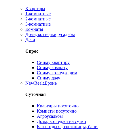
Квартиры
1-комнатные
2-комнатные
3-комнатные
Комнаты
Дома, коттеджи, усадьбы
Дачи
Спрос
Сниму квартиру
Сниму комнату
Сниму коттедж, дом
Сниму дачу
New
Realt.Бронь
Суточная
Квартиры посуточно
Комнаты посуточно
Агроусадьбы
Дома, коттеджи на сутки
Базы отдыха, гостиницы, бани