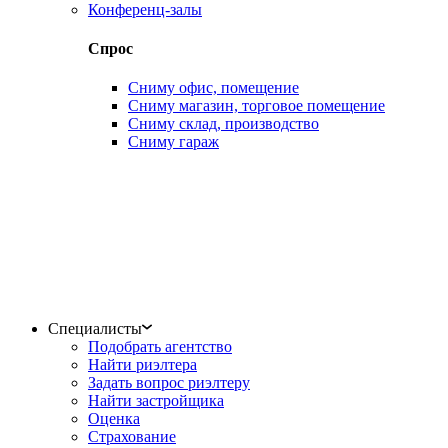
Конференц-залы
Спрос
Сниму офис, помещение
Сниму магазин, торговое помещение
Сниму склад, производство
Сниму гараж
Специалисты
Подобрать агентство
Найти риэлтера
Задать вопрос риэлтеру
Найти застройщика
Оценка
Страхование