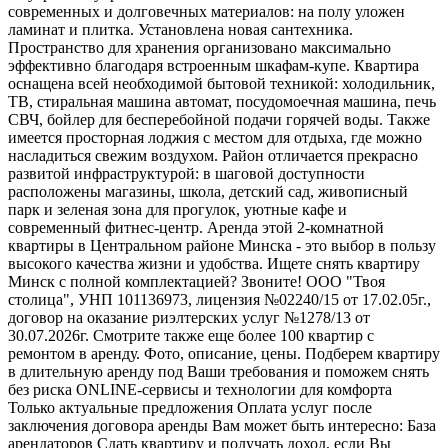
современных и долговечных материалов: на полу уложен
ламинат и плитка. Установлена новая сантехника.
Пространство для хранения организовано максимально
эффективно благодаря встроенным шкафам-купе. Квартира
оснащена всей необходимой бытовой техникой: холодильник,
ТВ, стиральная машина автомат, посудомоечная машина, печь
СВЧ, бойлер для бесперебойной подачи горячей воды. Также
имеется просторная лоджия с местом для отдыха, где можно
насладиться свежим воздухом. Район отличается прекрасно
развитой инфраструктурой: в шаговой доступности
расположены магазины, школа, детский сад, живописный
парк и зеленая зона для прогулок, уютные кафе и
современный фитнес-центр. Аренда этой 2-комнатной
квартиры в Центральном районе Минска - это выбор в пользу
высокого качества жизни и удобства. Ищете снять квартиру
Минск с полной комплектацией? Звоните! ООО "Твоя
столица", УНП 101136973, лицензия №02240/15 от 17.02.05г.,
договор на оказание риэлтерских услуг №1278/13 от
30.07.2026г. Смотрите также еще более 100 квартир с
ремонтом в аренду. Фото, описание, цены. Подберем квартиру
в длительную аренду под Ваши требования и поможем снять
без риска ONLINE-сервисы и технологии для комфорта
Только актуальные предложения Оплата услуг после
заключения договора аренды Вам может быть интересно: База
арендаторов Сдать квартиру и получать доход, если Вы