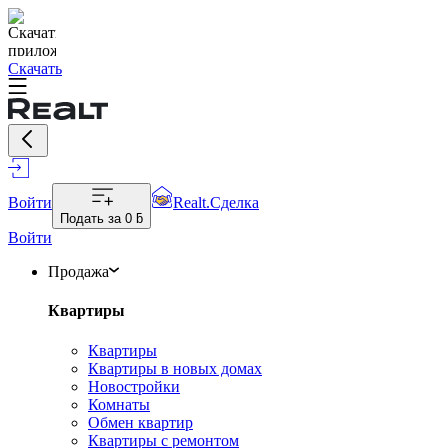
Скачать
Войти
Realt.Сделка
Подать за
0 ƃ
Войти
Продажа
Квартиры
Квартиры
Квартиры в новых домах
Новостройки
Комнаты
Обмен квартир
Квартиры с ремонтом