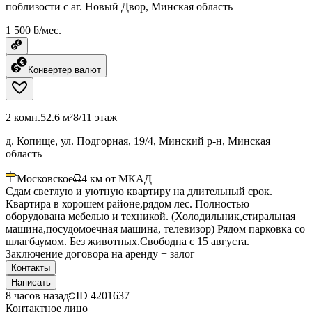
поблизости с аг. Новый Двор, Минская область
1 500 ƃ/мес.
Конвертер валют
2 комн.
52.6 м²
8/11 этаж
д. Копище, ул. Подгорная, 19/4, Минский р-н, Минская
область
Московское
4
км от МКАД
Сдам светлую и уютную квартиру на длительный срок.
Квартира в хорошем районе,рядом лес. Полностью
оборудована мебелью и техникой. (Холодильник,стиральная
машина,посудомоечная машина, телевизор) Рядом парковка со
шлагбаумом. Без животных.Свободна с 15 августа.
Заключение договора на аренду + залог
Контакты
Написать
8 часов назад
ID
4201637
Контактное лицо