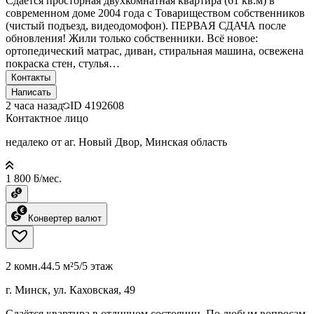
Сдается просторная двухкомнатная квартира (61 кв.м) в
современном доме 2004 года с Товариществом собственников
(чистый подъезд, видеодомофон). ПЕРВАЯ СДАЧА после
обновления! Жили только собственники. Всё новое:
ортопедический матрас, диван, стиральная машина, освежена
покраска стен, стулья…
Контакты
Написать
2 часа назад
ID
4192608
Контактное лицо
недалеко от аг. Новый Двор, Минская область
1 800 ƃ/мес.
Конвертер валют
2 комн.
44.5 м²
5/5 этаж
г. Минск, ул. Каховская, 49
Сдаётся квартира в отличном состоянии. По любым вопросам