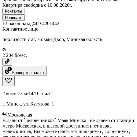
Квартира свободна с 10.08.2026г.
Контакты
Написать
13 часов назад
ID
4201442
Контактное лицо
поблизости с аг. Новый Двор, Минская область
2 204 ƃ/мес.
Конвертер валют
2 комн.
73 м²
14/16 этаж
г. Минск, ул. Кутузова, 1
Московская
В дали от `человейников` Маяк Минска , не далеко от станции
метро Московская, в шаговой доступности от парка
Челюскинцев, Вы можете снять эту шикарную , солнечную ,
двухкомнатную квартиру, с прекрасным видом из окна , с