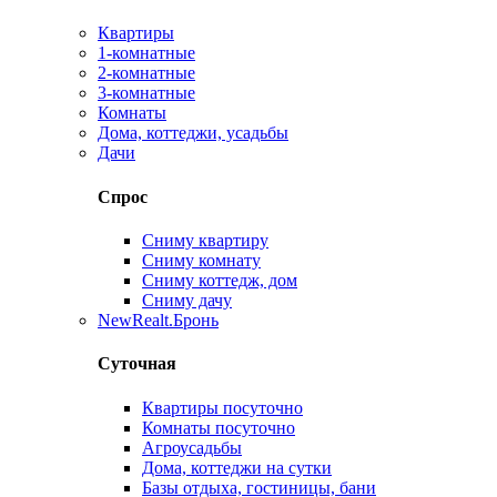
Квартиры
1-комнатные
2-комнатные
3-комнатные
Комнаты
Дома, коттеджи, усадьбы
Дачи
Спрос
Сниму квартиру
Сниму комнату
Сниму коттедж, дом
Сниму дачу
New
Realt.Бронь
Суточная
Квартиры посуточно
Комнаты посуточно
Агроусадьбы
Дома, коттеджи на сутки
Базы отдыха, гостиницы, бани