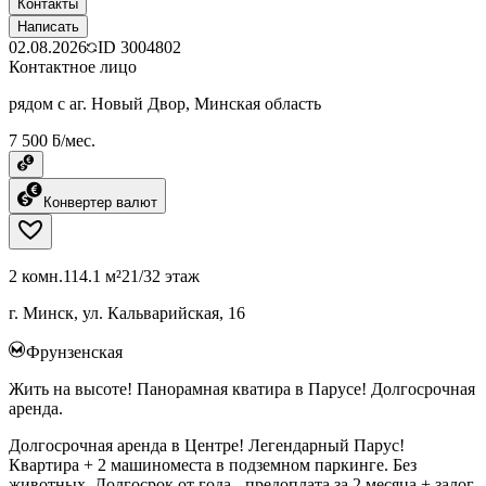
Контакты
Написать
02.08.2026
ID
3004802
Контактное лицо
рядом с аг. Новый Двор, Минская область
7 500 ƃ/мес.
Конвертер валют
2 комн.
114.1 м²
21/32 этаж
г. Минск, ул. Кальварийская, 16
Фрунзенская
Жить на высоте! Панорамная кватира в Парусе! Долгосрочная
аренда.
Долгосрочная аренда в Центре! Легендарный Парус!
Квартира + 2 машиноместа в подземном паркинге. Без
животных. Долгосрок от года - предоплата за 2 месяца + залог.