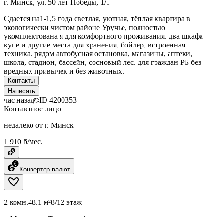
г. Минск, ул. 50 лет Победы, 1/1
Сдается на1-1,5 года светлая, уютная, тёплая квартира в
экологически чистом районе Уручье, полностью
укомплектована я для комфортного проживания. два шкафа
купе и другие места для хранения, бойлер, встроенная
техника. рядом автобусная остановка, магазины, аптеки,
школа, стадион, бассейн, сосновый лес. для граждан РБ без
вредных привычек и без животных.
Контакты
Написать
час назад
ID
4200353
Контактное лицо
недалеко от г. Минск
1 910 ƃ/мес.
Конвертер валют
2 комн.
48.1 м²
8/12 этаж