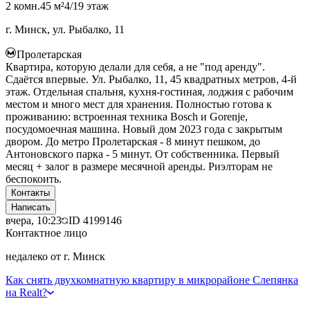
2 комн.
45 м²
4/19 этаж
г. Минск, ул. Рыбалко, 11
Пролетарская
Квартира, которую делали для себя, а не "под аренду".
Сдаётся впервые. Ул. Рыбалко, 11, 45 квадратных метров, 4-й
этаж. Отдельная спальня, кухня-гостиная, лоджия с рабочим
местом и много мест для хранения. Полностью готова к
проживанию: встроенная техника Bosch и Gorenje,
посудомоечная машина. Новый дом 2023 года с закрытым
двором. До метро Пролетарская - 8 минут пешком, до
Антоновского парка - 5 минут. От собственника. Первый
месяц + залог в размере месячной аренды. Риэлторам не
беспокоить.
Контакты
Написать
вчера, 10:23
ID
4199146
Контактное лицо
недалеко от г. Минск
Как снять двухкомнатную квартиру в микрорайоне Слепянка
на Realt?