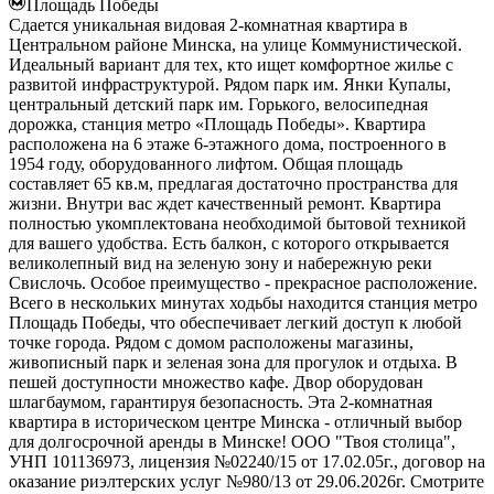
Площадь Победы
Сдается уникальная видовая 2-комнатная квартира в
Центральном районе Минска, на улице Коммунистической.
Идеальный вариант для тех, кто ищет комфортное жилье с
развитой инфраструктурой. Рядом парк им. Янки Купалы,
центральный детский парк им. Горького, велосипедная
дорожка, станция метро «Площадь Победы». Квартира
расположена на 6 этаже 6-этажного дома, построенного в
1954 году, оборудованного лифтом. Общая площадь
составляет 65 кв.м, предлагая достаточно пространства для
жизни. Внутри вас ждет качественный ремонт. Квартира
полностью укомплектована необходимой бытовой техникой
для вашего удобства. Есть балкон, с которого открывается
великолепный вид на зеленую зону и набережную реки
Свислочь. Особое преимущество - прекрасное расположение.
Всего в нескольких минутах ходьбы находится станция метро
Площадь Победы, что обеспечивает легкий доступ к любой
точке города. Рядом с домом расположены магазины,
живописный парк и зеленая зона для прогулок и отдыха. В
пешей доступности множество кафе. Двор оборудован
шлагбаумом, гарантируя безопасность. Эта 2-комнатная
квартира в историческом центре Минска - отличный выбор
для долгосрочной аренды в Минске! ООО "Твоя столица",
УНП 101136973, лицензия №02240/15 от 17.02.05г., договор на
оказание риэлтерских услуг №980/13 от 29.06.2026г. Смотрите