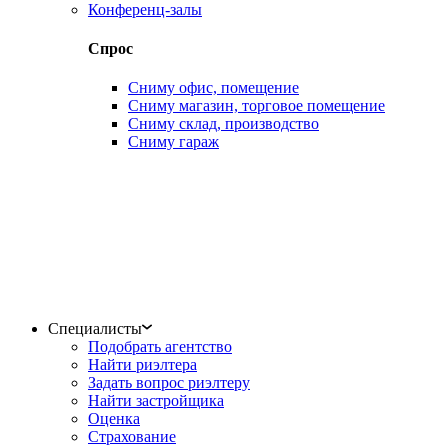
Конференц-залы
Спрос
Сниму офис, помещение
Сниму магазин, торговое помещение
Сниму склад, производство
Сниму гараж
Специалисты
Подобрать агентство
Найти риэлтера
Задать вопрос риэлтеру
Найти застройщика
Оценка
Страхование