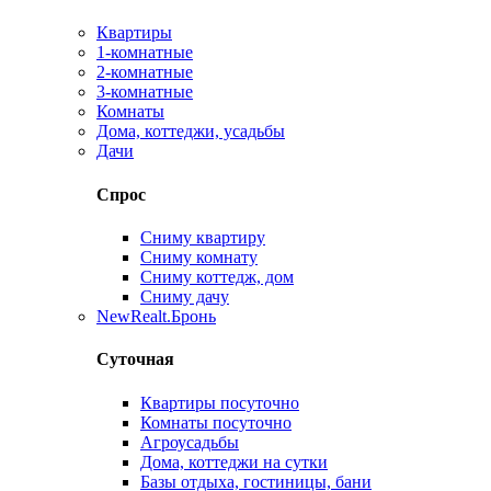
Квартиры
1-комнатные
2-комнатные
3-комнатные
Комнаты
Дома, коттеджи, усадьбы
Дачи
Спрос
Сниму квартиру
Сниму комнату
Сниму коттедж, дом
Сниму дачу
New
Realt.Бронь
Суточная
Квартиры посуточно
Комнаты посуточно
Агроусадьбы
Дома, коттеджи на сутки
Базы отдыха, гостиницы, бани