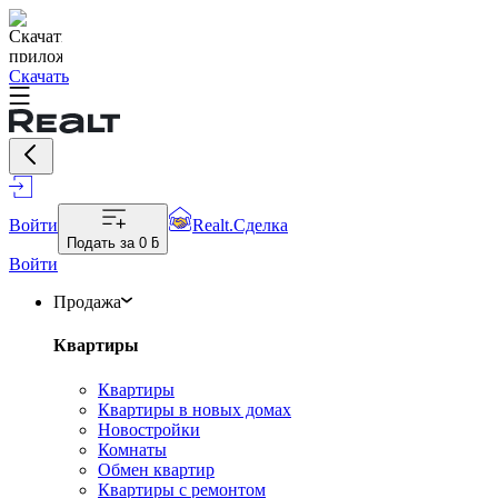
Скачать
Войти
Realt.Сделка
Подать за
0 ƃ
Войти
Продажа
Квартиры
Квартиры
Квартиры в новых домах
Новостройки
Комнаты
Обмен квартир
Квартиры с ремонтом