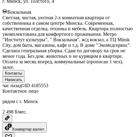
г. Минск, ул. Толстого, 4
Вокзальная
Светлая, чистая, уютная 2-х комнатная квартира от
собственника в самом центре Минска. Современная,
качественная отделка, техника и мебель. Квартира полностью
укомплектована для комфортного проживания. Метро
"Институт культуры", " Вокзальная", ж/д вокзал, а ТЦ Minsk
City, дом быта, магазины, кафе и т.д. В доме "Экомедсервис".
Сделана генеральная уборка. Сдам по договору на срок не
менее года. Без дом. животных и не курящим в квартире.
Оплата за месяц вперед, коммунальные (прописан 1 чел),
залог.
Контакты
Написать
час назад
ID
4185553
Контактное лицо
рядом с г. Минск
2 498 ƃ/мес.
Конвертер валют