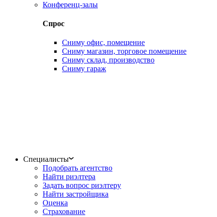
Конференц-залы
Спрос
Сниму офис, помещение
Сниму магазин, торговое помещение
Сниму склад, производство
Сниму гараж
Специалисты
Подобрать агентство
Найти риэлтера
Задать вопрос риэлтеру
Найти застройщика
Оценка
Страхование