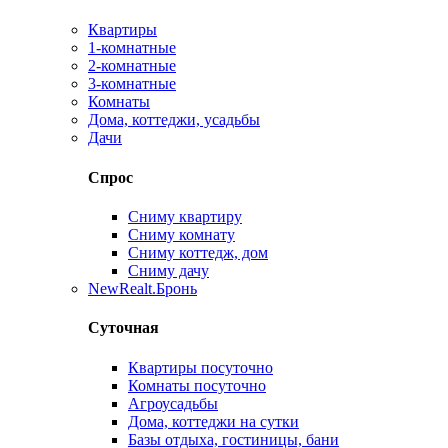
Квартиры
1-комнатные
2-комнатные
3-комнатные
Комнаты
Дома, коттеджи, усадьбы
Дачи
Спрос
Сниму квартиру
Сниму комнату
Сниму коттедж, дом
Сниму дачу
New
Realt.Бронь
Суточная
Квартиры посуточно
Комнаты посуточно
Агроусадьбы
Дома, коттеджи на сутки
Базы отдыха, гостиницы, бани