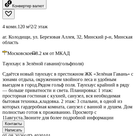
Конвертер валют
4 комн.
120 м²
2/2 этаж
аг. Колодищи, ул. Березовая Аллея, 32, Минский р-н, Минская
область
Московское
8.2
км от МКАД
Таунхаус в Зелёной гавани(гольфполя)
Сдаётся новый таунхаус в престижном ЖК «Зелёная Гавань» с
зонами отдыха, окружением хвойного леса и удобным
выездом в город.Рядом гольф поля. Таунхаус крайний в ряду
— больше приватности и света. Планировка: 1 этаж:
просторная гостиная с кухней, санузел, вся необходимая
бытовая техника.,кладовка. 2 этаж: 3 спальни, в одной из
которых гардеробная комната, санузел с ванной и душем. Дом
полностью готов к проживанию. Просмотр с
11августа.Звоните для более подробной информации
Контакты
Написать
05.08.2026
ID
4030101