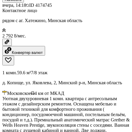
вчера, 14:18
ID
4174745
Контактное лицо
рядом с аг. Хатежино, Минская область
2 792 ƃ/мес.
Конвертер валют
1 комн.
59.6 м²
7/8 этаж
д. Копище, ул. Яковлева, 2, Минский р-н, Минская область
Московское
4
км от МКАД
Уютная двухуровневая 1 комн. квартира с антресольным
этажом с дизайнерским ремонтом. Оснащена мебелью и
бытовой техникой для комфортного проживания (
кондиционер, посудомоечной машиной, постельным бельём,
посудой и т.д.). Премиальный анатомический матрас Grether &
Wells Heaven Prestige, звукоизоляция стены с соседями. Ванная
комната с душевой кабиной и ванной. Две лоджии,