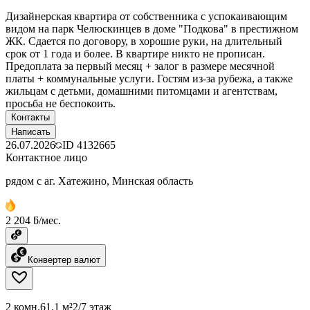
Дизайнерская квартира от собственника с успокаивающим
видом на парк Челюскинцев в доме "Подкова" в престижном
ЖК. Сдается по договору, в хорошие руки, на длительный
срок от 1 года и более. В квартире никто не прописан.
Предоплата за первый месяц + залог в размере месячной
платы + коммунальные услуги. Гостям из-за рубежа, а также
жильцам с детьми, домашними питомцами и агентствам,
просьба не беспокоить.
Контакты
Написать
26.07.2026
ID
4132665
Контактное лицо
рядом с аг. Хатежино, Минская область
2 204 ƃ/мес.
Конвертер валют
2 комн.
61.1 м²
2/7 этаж