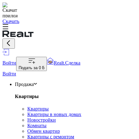
Скачать
Войти
Realt.Сделка
Подать за
0 ƃ
Войти
Продажа
Квартиры
Квартиры
Квартиры в новых домах
Новостройки
Комнаты
Обмен квартир
Квартиры с ремонтом