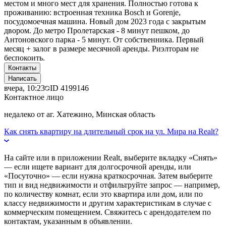
местом и много мест для хранения. Полностью готова к
проживанию: встроенная техника Bosch и Gorenje,
посудомоечная машина. Новый дом 2023 года с закрытым
двором. До метро Пролетарская - 8 минут пешком, до
Антоновского парка - 5 минут. От собственника. Первый
месяц + залог в размере месячной аренды. Риэлторам не
беспокоить.
Контакты
Написать
вчера, 10:23
ID
4199146
Контактное лицо
недалеко от аг. Хатежино, Минская область
Как снять квартиру на длительный срок на ул. Мира на Realt?
На сайте или в приложении Realt, выберите вкладку «Снять»
— если ищете вариант для долгосрочной аренды, или
«Посуточно» — если нужна краткосрочная. Затем выберите
тип и вид недвижимости и отфильтруйте запрос — например,
по количеству комнат, если это квартира или дом, или по
классу недвижимости и другим характеристикам в случае с
коммерческим помещением. Свяжитесь с арендодателем по
контактам, указанным в объявлении.