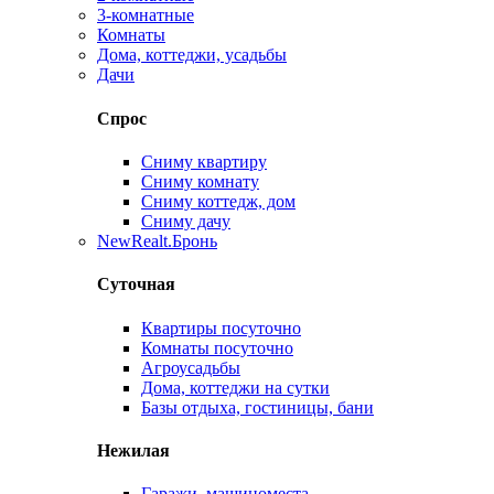
3-комнатные
Комнаты
Дома, коттеджи, усадьбы
Дачи
Спрос
Сниму квартиру
Сниму комнату
Сниму коттедж, дом
Сниму дачу
New
Realt.Бронь
Суточная
Квартиры посуточно
Комнаты посуточно
Агроусадьбы
Дома, коттеджи на сутки
Базы отдыха, гостиницы, бани
Нежилая
Гаражи, машиноместа