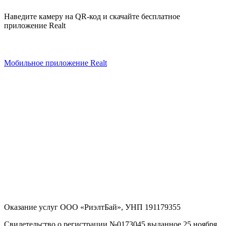
Наведите камеру на QR-код и скачайте бесплатное
приложение Realt
Мобильное приложение Realt
Оказание услуг
ООО «РиэлтБай»
,
УНП 191179355
Свидетельство о регистрации №0173045 выданное 25 ноября