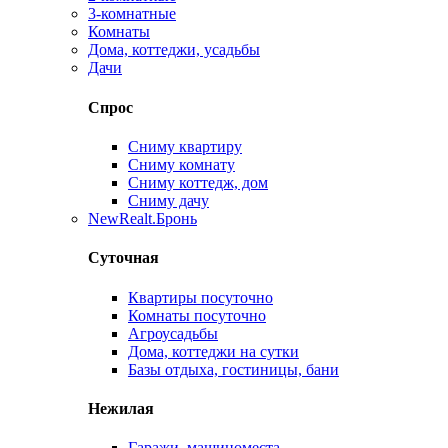
3-комнатные
Комнаты
Дома, коттеджи, усадьбы
Дачи
Спрос
Сниму квартиру
Сниму комнату
Сниму коттедж, дом
Сниму дачу
New
Realt.Бронь
Суточная
Квартиры посуточно
Комнаты посуточно
Агроусадьбы
Дома, коттеджи на сутки
Базы отдыха, гостиницы, бани
Нежилая
Гаражи, машиноместа