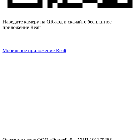
Наведите камеру на QR-код и скачайте бесплатное
приложение Realt
Мобильное приложение Realt
Оказание услуг
ООО «РиэлтБай»
,
УНП 191179355