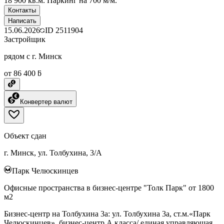
18 900 кв.м. Паркинг на 700 м/м.
Контакты
Написать
15.06.2026
ID
2511904
Застройщик
рядом с г. Минск
от 86 400 ƃ
Конвертер валют
Объект сдан
г. Минск, ул. Толбухина, 3/А
Парк Челюскинцев
Офисные пространства в бизнес-центре "Толк Парк" от 1800
м2
Бизнес-центр на Толбухина 3а: ул. Толбухина 3а, ст.м.«Парк
Челюскинцев». бизнес-центр А класса/ единая управляющая