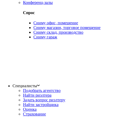
Конференц-залы
Спрос
Сниму офис, помещение
Сниму магазин, торговое помещение
Сниму склад, производство
Сниму гараж
Специалисты
Подобрать агентство
Найти риэлтера
Задать вопрос риэлтеру
Найти застройщика
Оценка
Страхование