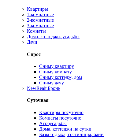
Квартиры
1-комнатные
2-комнатные
3-комнатные
Комнаты
Дома, коттеджи, усадьбы
Дачи
Спрос
Сниму квартиру
Сниму комнату
Сниму коттедж, дом
Сниму дачу
New
Realt.Бронь
Суточная
Квартиры посуточно
Комнаты посуточно
Агроусадьбы
Дома, коттеджи на сутки
Базы отдыха, гостиницы, бани