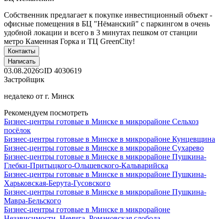
Собственник предлагает к покупке инвестиционный объект -
офисные помещения в БЦ "Нёманский" с паркингом в очень
удобной локации и всего в 3 минутах пешком от станции
метро Каменная Горка и ТЦ GreenCity!
Контакты
Написать
03.08.2026
ID
4030619
Застройщик
недалеко от г. Минск
Рекомендуем посмотреть
Бизнес-центры готовые в Минске в микрорайоне Сельхоз
посёлок
Бизнес-центры готовые в Минске в микрорайоне Кунцевщина
Бизнес-центры готовые в Минске в микрорайоне Сухарево
Бизнес-центры готовые в Минске в микрорайоне Пушкина-
Глебки-Притыцкого-Ольшевского-Кальварийска
Бизнес-центры готовые в Минске в микрорайоне Пушкина-
Харьковская-Берута-Гусовского
Бизнес-центры готовые в Минске в микрорайоне Пушкина-
Мавра-Бельского
Бизнес-центры готовые в Минске в микрорайоне
Независимости, Немига, Романовская слобода