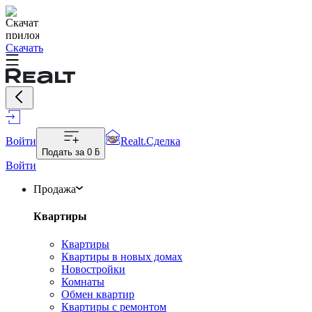
Скачать
Войти
Realt.Сделка
Подать за
0 ƃ
Войти
Продажа
Квартиры
Квартиры
Квартиры в новых домах
Новостройки
Комнаты
Обмен квартир
Квартиры с ремонтом