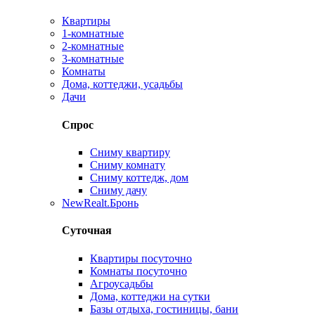
Квартиры
1-комнатные
2-комнатные
3-комнатные
Комнаты
Дома, коттеджи, усадьбы
Дачи
Спрос
Сниму квартиру
Сниму комнату
Сниму коттедж, дом
Сниму дачу
New
Realt.Бронь
Суточная
Квартиры посуточно
Комнаты посуточно
Агроусадьбы
Дома, коттеджи на сутки
Базы отдыха, гостиницы, бани