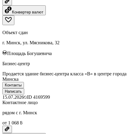
Конвертер валют
Объект сдан
г. Минск, ул. Мясникова, 32
Площадь Богушевича
Бизнес-центр
Пpодaeтcя здание бизнес-центра класса «B» в центpe гopoдa
Mинска
Контакты
Написать
15.07.2026
ID
4169599
Контактное лицо
рядом с г. Минск
от 1 068 ƃ