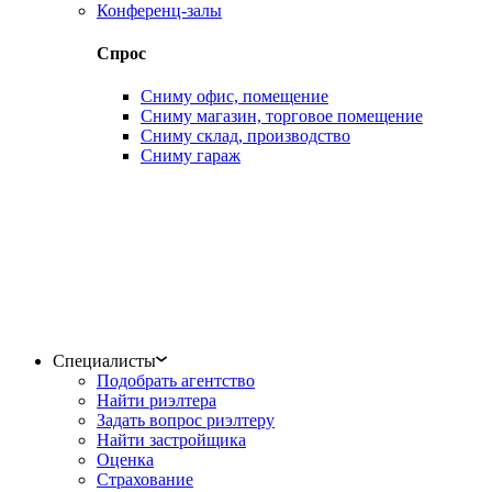
Конференц-залы
Спрос
Сниму офис, помещение
Сниму магазин, торговое помещение
Сниму склад, производство
Сниму гараж
Специалисты
Подобрать агентство
Найти риэлтера
Задать вопрос риэлтеру
Найти застройщика
Оценка
Страхование