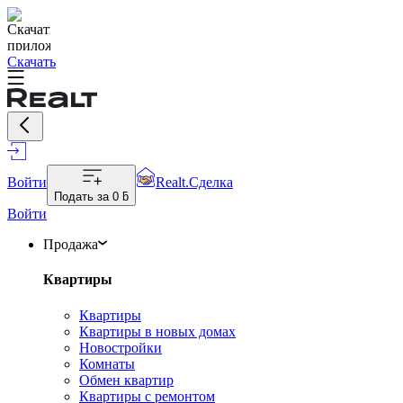
Скачать
Войти
Realt.Сделка
Подать за
0 ƃ
Войти
Продажа
Квартиры
Квартиры
Квартиры в новых домах
Новостройки
Комнаты
Обмен квартир
Квартиры с ремонтом