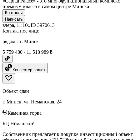
«Capital Palace» - это многофункциональный комплекс
премиум-класса в самом центре Минска
Контакты
Написать
вчера, 11:16
ID
3970613
Контактное лицо
рядом с г. Минск
5 759 480 - 11 518 989 ƃ
Конвертер валют
Объект сдан
г. Минск, ул. Неманская, 24
Каменная горка
БЦ Нёманский
Собственник предлагает к покупке инвестиционный объект -
офисные помещения в БЦ "Нёманский" с паркингом в очень