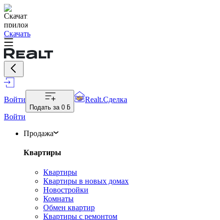
Скачать
Войти
Realt.Сделка
Подать за
0 ƃ
Войти
Продажа
Квартиры
Квартиры
Квартиры в новых домах
Новостройки
Комнаты
Обмен квартир
Квартиры с ремонтом