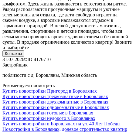
комфортом. Здесь жизнь развивается в естественном ритме.
Рядом располагаются прогулочные маршруты и уютные
зеленые зоны для отдыха, где дети свободно играют на
свежем воздухе, а взрослые наслаждаются отдыхом в
гармонии с природой. В пешей доступности - магазины,
развлечения, спортивные и детские площадки, чтобы вся
семья могла проводить время с удовольствием и без лишней
суеты. В продаже ограниченное количество квартир! Звоните
и выбирайте
Контакты
31.07.2026
ID
4176710
Застройщик
поблизости с д. Боровляны, Минская область
Рекомендуем посмотреть
Купить новостройки Пригород в Боровлянах
Купить новостройки трехкомнатные в Боровлянах
Купить новостройки двухкомнатные в Боровлянах
Купить новостройки однокомнатные в Боровлянах
Купить новостройки готовые в Боровлянах
Купить новостройки недорого в Боровлянах
Купить новостройки в Боровлянах на ул. 40 Лет Победы
Новостройки в Боровлянах, долевое строительство квартир