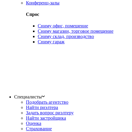
Конференц-залы
Спрос
Сниму офис, помещение
Сниму магазин, торговое помещение
Сниму склад, производство
Сниму гараж
Специалисты
Подобрать агентство
Найти риэлтера
Задать вопрос риэлтеру
Найти застройщика
Оценка
Страхование