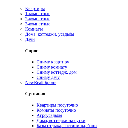
Квартиры
1-комнатные
2-комнатные
3-комнатные
Комнаты
Дома, коттеджи, усадьбы
Дачи
Спрос
Сниму квартиру
Сниму комнату
Сниму коттедж, дом
Сниму дачу
New
Realt.Бронь
Суточная
Квартиры посуточно
Комнаты посуточно
Агроусадьбы
Дома, коттеджи на сутки
Базы отдыха, гостиницы, бани