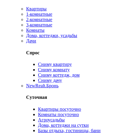
Квартиры
1-комнатные
2-комнатные
3-комнатные
Комнаты
Дома, коттеджи, усадьбы
Дачи
Спрос
Сниму квартиру
Сниму комнату
Сниму коттедж, дом
Сниму дачу
New
Realt.Бронь
Суточная
Квартиры посуточно
Комнаты посуточно
Агроусадьбы
Дома, коттеджи на сутки
Базы отдыха, гостиницы, бани