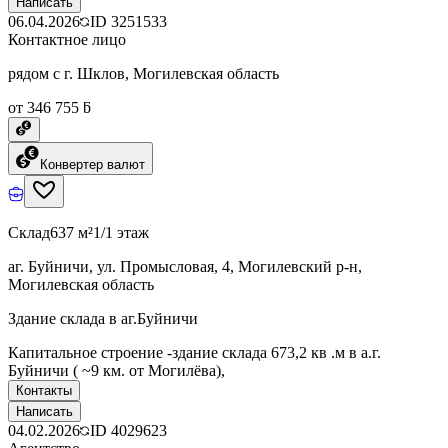
Написать
06.04.2026
ID
3251533
Контактное лицо
рядом с г. Шклов, Могилевская область
от 346 755 ƃ
Конвертер валют
Склад
637 м²
1/1 этаж
аг. Буйничи, ул. Промысловая, 4, Могилевский р-н,
Могилевская область
Здание склада в аг.Буйничи
Капитальное строение -здание склада 673,2 кв .м в а.г.
Буйничи ( ~9 км. от Могилёва),
Контакты
Написать
04.02.2026
ID
4029623