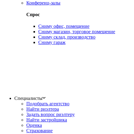
Конференц-залы
Спрос
Сниму офис, помещение
Сниму магазин, торговое помещение
Сниму склад, производство
Сниму гараж
Специалисты
Подобрать агентство
Найти риэлтера
Задать вопрос риэлтеру
Найти застройщика
Оценка
Страхование