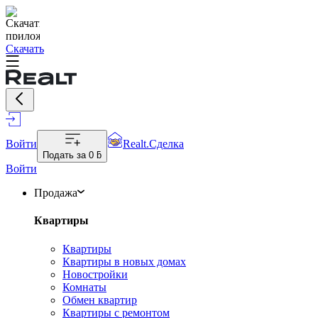
Скачать
Войти
Realt.Сделка
Подать за
0 ƃ
Войти
Продажа
Квартиры
Квартиры
Квартиры в новых домах
Новостройки
Комнаты
Обмен квартир
Квартиры с ремонтом