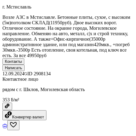
г. Мстиславль
Возле АЗС в Мстиславле. Бетонные плиты, сухое, с высоким
(5м)потолком СКЛАД(11950руб). Двое высоких ворот.
Отличное состояние. На окраине города, Могилевское
направление. Обменяю на авто, металл, с|х и строй технику,
оборудование. А также+Офис-кирпичное(35000р
административное здание, или под магазин420мкв., +погреб
30мкв.-3500р Есть отопление, своя котельная, под ключ все
есть. За все 49950руб
Контакты
Написать
12.09.2024
ID
2908134
Контактное лицо
рядом с г. Шклов, Могилевская область
353 ƃ/м²
Конвертер валют