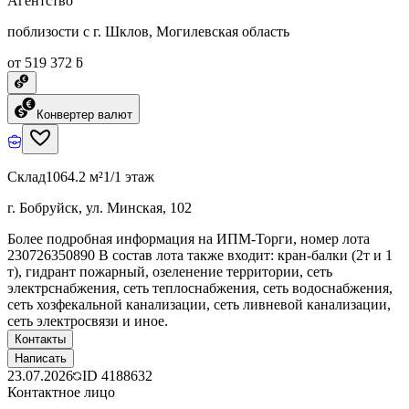
Агентство
поблизости с г. Шклов, Могилевская область
от 519 372 ƃ
Конвертер валют
Склад
1064.2 м²
1/1 этаж
г. Бобруйск, ул. Минская, 102
Более подробная информация на ИПМ-Торги, номер лота
230726350890 В состав лота также входит: кран-балки (2т и 1
т), гидрант пожарный, озеленение территории, сеть
электрснабжения, сеть теплоснабжения, сеть водоснабжения,
сеть хозфекальной канализации, сеть ливневой канализации,
сеть электросвязи и иное.
Контакты
Написать
23.07.2026
ID
4188632
Контактное лицо