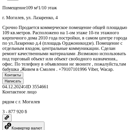
Помещение
109 м²
1/10 этаж
г. Могилев, ул. Лазаренко, 4
Срочно Продается коммерческое помещение общей площадью
109 кв.метров. Расположено на 1-ом этаже 10-ти этажного
кирпичного дома 2010 года постройки, в самом центре города
по ул.Лазаренко д.4 (площадь Орджоникидзе). Помещение с
отдельным входом, центральные коммуникации. Сделан
ремонт качественными материалами .Возможно использовать
под торговый объект или объект свободного назначения.,
офис. По телефону в объявлении не звоните , пожалуйста,там
бабушка ,Живем в Смолен . +79107101996 Viber, Wacap.
Контакты
Написать
04.12.2024
ID
3554661
Контактное лицо
рядом с г. Могилев
3 - 877 920 ƃ
Конвертер валют