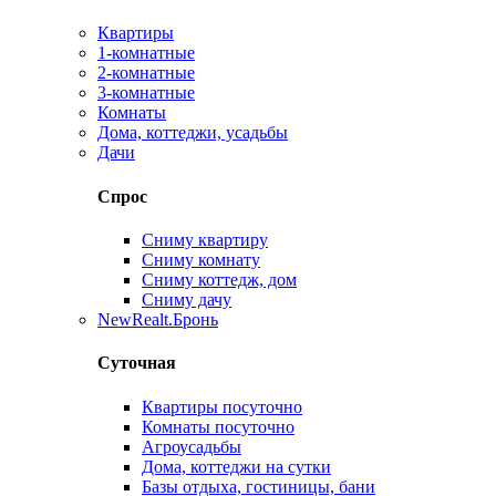
Квартиры
1-комнатные
2-комнатные
3-комнатные
Комнаты
Дома, коттеджи, усадьбы
Дачи
Спрос
Сниму квартиру
Сниму комнату
Сниму коттедж, дом
Сниму дачу
New
Realt.Бронь
Суточная
Квартиры посуточно
Комнаты посуточно
Агроусадьбы
Дома, коттеджи на сутки
Базы отдыха, гостиницы, бани