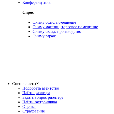
Конференц-залы
Спрос
Сниму офис, помещение
Сниму магазин, торговое помещение
Сниму склад, производство
Сниму гараж
Специалисты
Подобрать агентство
Найти риэлтера
Задать вопрос риэлтеру
Найти застройщика
Оценка
Страхование