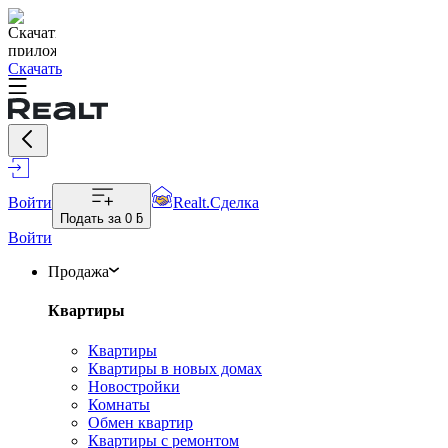
Скачать
Войти
Realt.Сделка
Подать за
0 ƃ
Войти
Продажа
Квартиры
Квартиры
Квартиры в новых домах
Новостройки
Комнаты
Обмен квартир
Квартиры с ремонтом