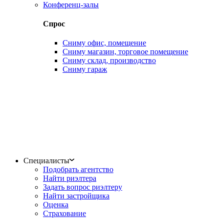
Конференц-залы
Спрос
Сниму офис, помещение
Сниму магазин, торговое помещение
Сниму склад, производство
Сниму гараж
Специалисты
Подобрать агентство
Найти риэлтера
Задать вопрос риэлтеру
Найти застройщика
Оценка
Страхование