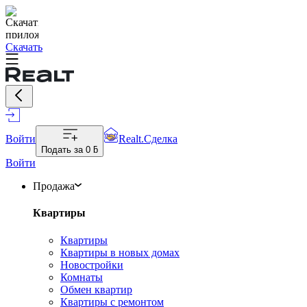
Скачать
Войти
Realt.Сделка
Подать за
0 ƃ
Войти
Продажа
Квартиры
Квартиры
Квартиры в новых домах
Новостройки
Комнаты
Обмен квартир
Квартиры с ремонтом