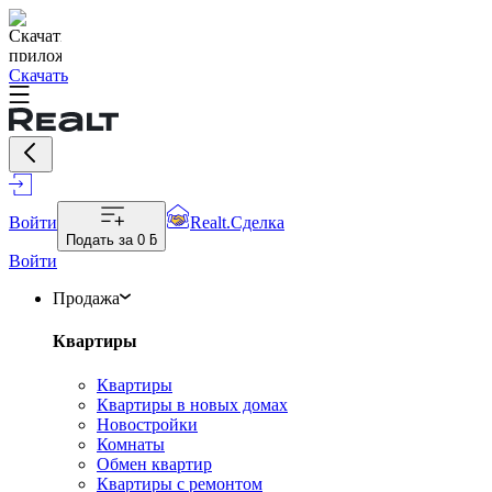
Скачать
Войти
Realt.Сделка
Подать за
0 ƃ
Войти
Продажа
Квартиры
Квартиры
Квартиры в новых домах
Новостройки
Комнаты
Обмен квартир
Квартиры с ремонтом