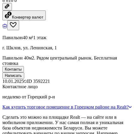
8 816 ƃ
Конвертер валют
Павильон
40 м²
1 этаж
г. Шклов, ул. Ленинская, 1
Павильон 40м2. Рядом центральный рынок. Бесплатная
стоянка
Контакты
Написать
10.01.2025
ID
3592221
Контактное лицо
недалеко от Горецкий р-н
Как купить торговое помещение в Горецком районе на Realt?
Сделать это можно на площадке Realt — на сайте или в
мобильном приложении. У нас самая полная и уникальная
база объектов недвижимости Беларуси. Вы можете
отфильтровать варианты по вашим запросам. Например,