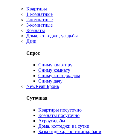
Квартиры
1-комнатные
2-комнатные
3-комнатные
Комнаты
Дома, коттеджи, усадьбы
Дачи
Спрос
Сниму квартиру
Сниму комнату
Сниму коттедж, дом
Сниму дачу
New
Realt.Бронь
Суточная
Квартиры посуточно
Комнаты посуточно
Агроусадьбы
Дома, коттеджи на сутки
Базы отдыха, гостиницы, бани