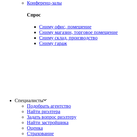
Конференц-залы
Спрос
Сниму офис, помещение
Сниму магазин, торговое помещение
Сниму склад, производство
Сниму гараж
Специалисты
Подобрать агентство
Найти риэлтера
Задать вопрос риэлтеру
Найти застройщика
Оценка
Страхование