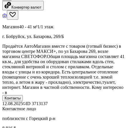
Конвертер валют
Магазин
40 - 41 м²
1/1 этаж
г. Бобруйск, ул. Бахарова, 269/Б
Продаётся АвтоМагазин вместе с товаром (готвый бизнес) в
торговом центре МАКСИ+, по ул Бахарова 269, возле
магазина СВЕТОФОР.Общая площадь магазина составляет 41
кв.м., для удобства он оборудован стилажами вдоль стен,
стеклянной витриной и столом с прилавком. Отдельные
входы с улицы и из коридора. Есть центральное отопление
(помещение с очень хорошей теплоизоляцией т.е. зимой
тепло, а летом в жару - прохладно), электричество,туалет,
интернет. Магазин в частной собственности. Кому интересно
- в
Контакты
12.08.2025
ID
3713137
Контактное лицо
поблизости с Горецкий р-н