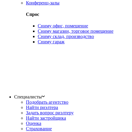
Конференц-залы
Спрос
Сниму офис, помещение
Сниму магазин, торговое помещение
Сниму склад, производство
Сниму гараж
Специалисты
Подобрать агентство
Найти риэлтера
Задать вопрос риэлтеру
Найти застройщика
Оценка
Страхование