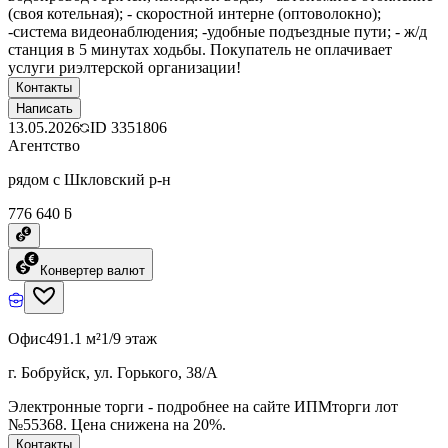
(своя котельная); - скоростной интерне (оптоволокно);
-система видеонаблюдения; -удобные подъездные пути; - ж/д
станция в 5 минутах ходьбы. Покупатель не оплачивает
услуги риэлтерской организации!
Контакты
Написать
13.05.2026
ID
3351806
Агентство
рядом с Шкловский р-н
776 640 ƃ
Конвертер валют
Офис
491.1 м²
1/9 этаж
г. Бобруйск, ул. Горького, 38/А
Электронные торги - подробнее на сайте ИПМторги лот
№55368. Цена снижена на 20%.
Контакты