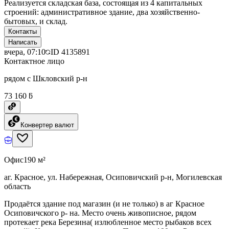
Реализуется складская база, состоящая из 4 капитальных
строений: административное здание, два хозяйственно-
бытовых, и склад.
Контакты
Написать
вчера, 07:10
ID
4135891
Контактное лицо
рядом с Шкловский р-н
73 160 ƃ
Конвертер валют
Офис
190 м²
аг. Красное, ул. Набережная, Осиповичский р-н, Могилевская
область
Продаётся здание под магазин (и не только) в аг Красное
Осиповичского р- на. Место очень живописное, рядом
протекает река Березина( излюбленное место рыбаков всех