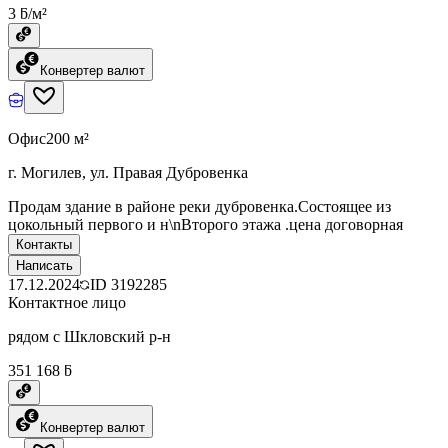
3 ƃ/м²
Конвертер валют
Офис
200 м²
г. Могилев, ул. Правая Дубровенка
Продам здание в районе реки дубровенка.Состоящее из
цокольный первого и н\nВторого этажа .цена договорная
Контакты
Написать
17.12.2024
ID
3192285
Контактное лицо
рядом с Шкловский р-н
351 168 ƃ
Конвертер валют