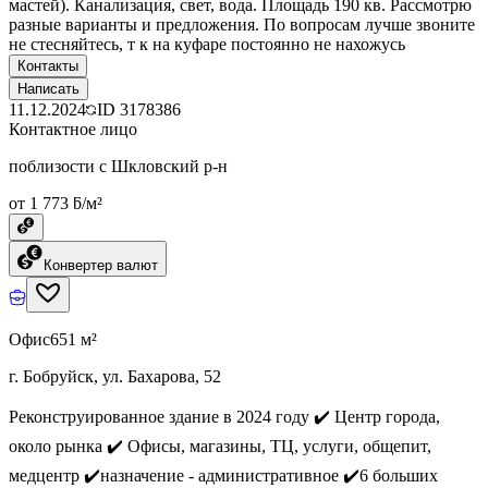
мастей). Канализация, свет, вода. Площадь 190 кв. Рассмотрю
разные варианты и предложения. По вопросам лучше звоните
не стесняйтесь, т к на куфаре постоянно не нахожусь
Контакты
Написать
11.12.2024
ID
3178386
Контактное лицо
поблизости с Шкловский р-н
от 1 773 ƃ/м²
Конвертер валют
Офис
651 м²
г. Бобруйск, ул. Бахарова, 52
Реконструированное здание в 2024 году ✔️ Центр города,
около рынка ✔️ Офисы, магазины, ТЦ, услуги, общепит,
медцентр ✔️назначение - административное ✔️6 больших