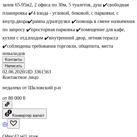
залов 65-95м2, 2 офиса по 30м, 5 туалетов, душ ✔️свободная
планировка ✔️4 входа - угловой, боковой, с парковки, с
внутр.двора✔️рампа д/разгрузки ✔️помощь в смене назначения
по запросу ✔️просторная парковка ✔️помещение для кафе,
кухни с отд.входом ✔️внутренний двор, летняя терасса
✔️соблюдены требования торговли, общепита, места
инвалидов
Контакты
Написать
02.06.2026
ID
3361563
Контактное лицо
недалеко от Шкловский р-н
от 80 000 ƃ
Конвертер валют
Офис
42 м²
1 этаж