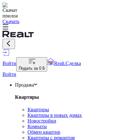
Скачать
Войти
Realt.Сделка
Подать за
0 ƃ
Войти
Продажа
Квартиры
Квартиры
Квартиры в новых домах
Новостройки
Комнаты
Обмен квартир
Квартиры с ремонтом