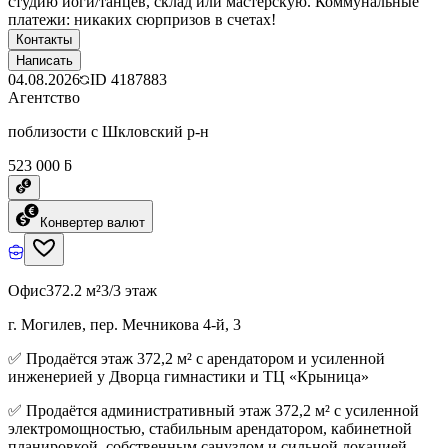
студию йоги/танцев, склад или мастерскую. Коммунальные
платежи: никаких сюрпризов в счетах!
Контакты
Написать
04.08.2026
ID
4187883
Агентство
поблизости с Шкловский р-н
523 000 ƃ
Конвертер валют
Офис
372.2 м²
3/3 этаж
г. Могилев, пер. Мечникова 4-й, 3
✅ Продаётся этаж 372,2 м² с арендатором и усиленной
инженерией у Дворца гимнастики и ТЦ «Крыница»
✅ Продаётся административный этаж 372,2 м² с усиленной
электромощностью, стабильным арендатором, кабинетной
планировкой, собственным санузлом и сильной локацией