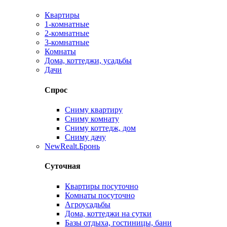
Квартиры
1-комнатные
2-комнатные
3-комнатные
Комнаты
Дома, коттеджи, усадьбы
Дачи
Спрос
Сниму квартиру
Сниму комнату
Сниму коттедж, дом
Сниму дачу
New
Realt.Бронь
Суточная
Квартиры посуточно
Комнаты посуточно
Агроусадьбы
Дома, коттеджи на сутки
Базы отдыха, гостиницы, бани