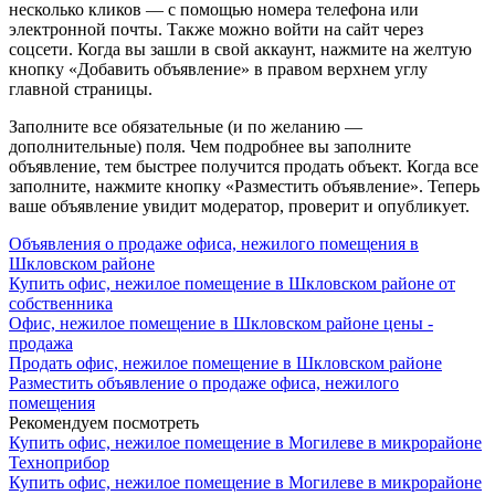
несколько кликов — с помощью номера телефона или
электронной почты. Также можно войти на сайт через
соцсети. Когда вы зашли в свой аккаунт, нажмите на желтую
кнопку «Добавить объявление» в правом верхнем углу
главной страницы.
Заполните все обязательные (и по желанию —
дополнительные) поля. Чем подробнее вы заполните
объявление, тем быстрее получится продать объект. Когда все
заполните, нажмите кнопку «Разместить объявление». Теперь
ваше объявление увидит модератор, проверит и опубликует.
Объявления о продаже офиса, нежилого помещения в
Шкловском районе
Купить офис, нежилое помещение в Шкловском районе от
собственника
Офис, нежилое помещение в Шкловском районе цены -
продажа
Продать офис, нежилое помещение в Шкловском районе
Разместить объявление о продаже офиса, нежилого
помещения
Рекомендуем посмотреть
Купить офис, нежилое помещение в Могилеве в микрорайоне
Техноприбор
Купить офис, нежилое помещение в Могилеве в микрорайоне