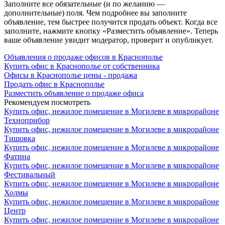
Заполните все обязательные (и по желанию —
дополнительные) поля. Чем подробнее вы заполните
объявление, тем быстрее получится продать объект. Когда все
заполните, нажмите кнопку «Разместить объявление». Теперь
ваше объявление увидит модератор, проверит и опубликует.
Объявления о продаже офисов в Краснополье
Купить офис в Краснополье от собственника
Офисы в Краснополье цены - продажа
Продать офис в Краснополье
Разместить объявление о продаже офиса
Рекомендуем посмотреть
Купить офис, нежилое помещение в Могилеве в микрорайоне
Техноприбор
Купить офис, нежилое помещение в Могилеве в микрорайоне
Тишовка
Купить офис, нежилое помещение в Могилеве в микрорайоне
Фатина
Купить офис, нежилое помещение в Могилеве в микрорайоне
Фестивальный
Купить офис, нежилое помещение в Могилеве в микрорайоне
Холмы
Купить офис, нежилое помещение в Могилеве в микрорайоне
Центр
Купить офис, нежилое помещение в Могилеве в микрорайоне