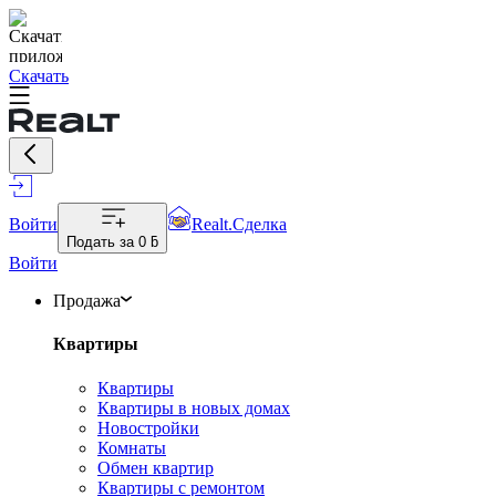
Скачать
Войти
Realt.Сделка
Подать за
0 ƃ
Войти
Продажа
Квартиры
Квартиры
Квартиры в новых домах
Новостройки
Комнаты
Обмен квартир
Квартиры с ремонтом