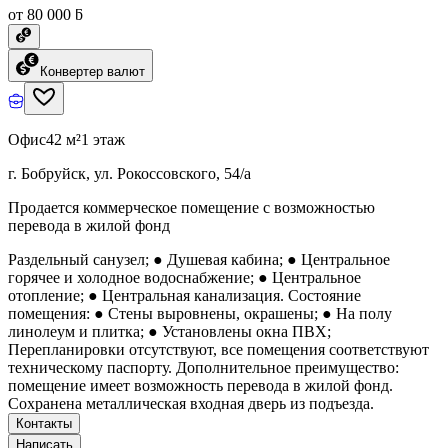
от 80 000 ƃ
Конвертер валют
Офис
42 м²
1 этаж
г. Бобруйск, ул. Рокоссовского, 54/а
Продается коммерческое помещение с возможностью
перевода в жилой фонд
Раздельный санузел; ● Душевая кабина; ● Центральное
горячее и холодное водоснабжение; ● Центральное
отопление; ● Центральная канализация. Состояние
помещения: ● Стены выровнены, окрашены; ● На полу
линолеум и плитка; ● Установлены окна ПВХ;
Перепланировки отсутствуют, все помещения соответствуют
техническому паспорту. Дополнительное преимущество:
помещение имеет возможность перевода в жилой фонд.
Сохранена металлическая входная дверь из подъезда.
Контакты
Написать