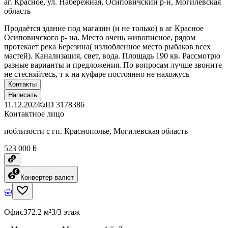
аг. Красное, ул. Набережная, Осиповичский р-н, Могилевская
область
Продаётся здание под магазин (и не только) в аг Красное
Осиповичского р- на. Место очень живописное, рядом
протекает река Березина( излюбленное место рыбаков всех
мастей). Канализация, свет, вода. Площадь 190 кв. Рассмотрю
разные варианты и предложения. По вопросам лучше звоните
не стесняйтесь, т к на куфаре постоянно не нахожусь
Контакты
Написать
11.12.2024
ID
3178386
Контактное лицо
поблизости с гп. Краснополье, Могилевская область
523 000 ƃ
Конвертер валют
Офис
372.2 м²
3/3 этаж