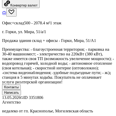
Конвертер валют
Офис+склад
500 - 2078.4 м²
1 этаж
г. Горки, ул. Мира, 51/а/1
Продажа здания склад + офисы - Горки, Мира, 51/А1
Преимущества: - благоустроенная территория; - парковка на
30-40 машиномест; - электричество на 220кВт (380 кВт),
также имеется своя ТП (возможность увеличение мощности); -
водопровод горячей, холодной воды; - автономное отопление
(своя котельная); - скоростной интерне (оптоволокно);
-система видеонаблюдения; -удобные подъездные пути; - ж/д
станция в 5 минутах ходьбы. Покупатель не оплачивает
услуги риэлтерской организации!
Контакты
Написать
13.05.2026
ID
3351806
Агентство
недалеко от гп. Краснополье, Могилевская область