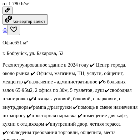
от 1 780 ƃ/м²
Конвертер валют
Офис
651 м²
г. Бобруйск, ул. Бахарова, 52
Реконструированное здание в 2024 году ✔️ Центр города,
около рынка ✔️ Офисы, магазины, ТЦ, услуги, общепит,
медцентр ✔️назначение - административное ✔️6 больших
залов 65-95м2, 2 офиса по 30м, 5 туалетов, душ ✔️свободная
планировка ✔️4 входа - угловой, боковой, с парковки, с
внутр.двора✔️рампа д/разгрузки ✔️помощь в смене назначения
по запросу ✔️просторная парковка ✔️помещение для кафе,
кухни с отд.входом ✔️внутренний двор, летняя терасса
✔️соблюдены требования торговли, общепита, места
инвалидов