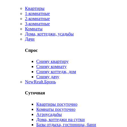
Квартиры
1-комнатные
2-комнатные
3-комнатные
Комнаты
Дома, коттеджи, усадьбы
Дачи
Спрос
Сниму квартиру
Сниму комнату
Сниму коттедж, дом
Сниму дачу
New
Realt.Бронь
Суточная
Квартиры посуточно
Комнаты посуточно
Агроусадьбы
Дома, коттеджи на сутки
Базы отдыха, гостиницы, бани