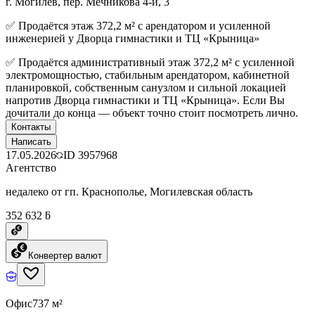
г. Могилев, пер. Мечникова 4-й, 3
✅ Продаётся этаж 372,2 м² с арендатором и усиленной
инженерией у Дворца гимнастики и ТЦ «Крыница»
✅ Продаётся административный этаж 372,2 м² с усиленной
электромощностью, стабильным арендатором, кабинетной
планировкой, собственным санузлом и сильной локацией
напротив Дворца гимнастики и ТЦ «Крыница». Если Вы
дочитали до конца — объект точно стоит посмотреть лично.
Контакты
Написать
17.05.2026
ID
3957968
Агентство
недалеко от гп. Краснополье, Могилевская область
352 632 ƃ
Конвертер валют
Офис
737 м²