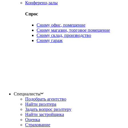
Конференц-залы
Спрос
Сниму офис, помещение
Сниму магазин, торговое помещение
Сниму склад, производство
Сниму гараж
Специалисты
Подобрать агентство
Найти риэлтера
Задать вопрос риэлтеру
Найти застройщика
Оценка
Страхование