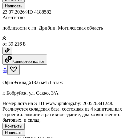
Написать
23.07.2026
ID
4188582
Агентство
поблизости с гп. Дрибин, Могилевская область
от 39 216 ƃ
Конвертер валют
Офис+склад
613.6 м²
1/1 этаж
г. Бобруйск, ул. Сакко, 3/А
Номер лота на ЭТП www.ipmtorgi.by: 260526341248.
Реализуется складская база, состоящая из 4 капитальных
строений: административное здание, два хозяйственно-
бытовых, и склад.
Контакты
Написать