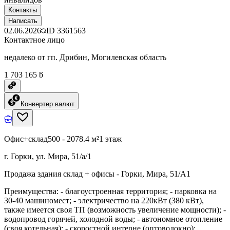
Контакты
Написать
02.06.2026
ID
3361563
Контактное лицо
недалеко от гп. Дрибин, Могилевская область
1 703 165 ƃ
Конвертер валют
Офис+склад
500 - 2078.4 м²
1 этаж
г. Горки, ул. Мира, 51/а/1
Продажа здания склад + офисы - Горки, Мира, 51/А1
Преимущества: - благоустроенная территория; - парковка на
30-40 машиномест; - электричество на 220кВт (380 кВт),
также имеется своя ТП (возможность увеличение мощности); -
водопровод горячей, холодной воды; - автономное отопление
(своя котельная); - скоростной интерне (оптоволокно);