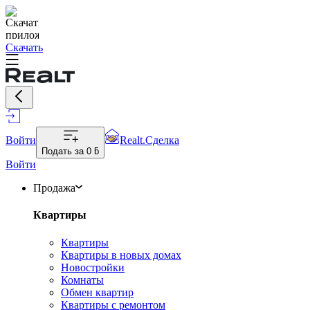
Скачать
Войти
Realt.Сделка
Подать за
0 ƃ
Войти
Продажа
Квартиры
Квартиры
Квартиры в новых домах
Новостройки
Комнаты
Обмен квартир
Квартиры с ремонтом