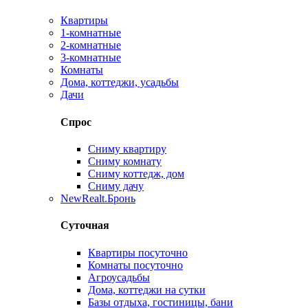
Квартиры
1-комнатные
2-комнатные
3-комнатные
Комнаты
Дома, коттеджи, усадьбы
Дачи
Спрос
Сниму квартиру
Сниму комнату
Сниму коттедж, дом
Сниму дачу
New
Realt.Бронь
Суточная
Квартиры посуточно
Комнаты посуточно
Агроусадьбы
Дома, коттеджи на сутки
Базы отдыха, гостиницы, бани