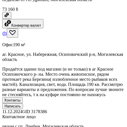
73 160 ƃ
Конвертер валют
Офис
190 м²
аг. Красное, ул. Набережная, Осиповичский р-н, Могилевская
область
Продаётся здание под магазин (и не только) в аг Красное
Осиповичского р- на. Место очень живописное, рядом
протекает река Березина( излюбленное место рыбаков всех
мастей). Канализация, свет, вода. Площадь 190 кв. Рассмотрю
разные варианты и предложения. По вопросам лучше звоните
не стесняйтесь, т к на куфаре постоянно не нахожусь
Контакты
Написать
11.12.2024
ID
3178386
Контактное лицо
рядом с гп. Дрибин, Могилевская область