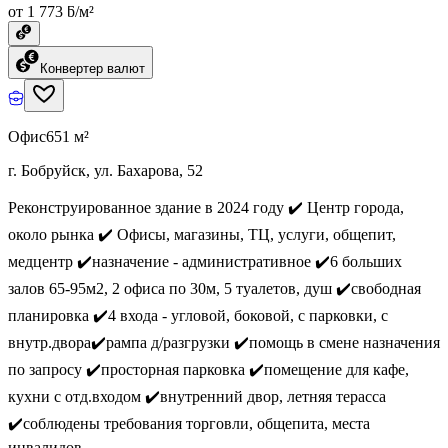
от 1 773 ƃ/м²
Конвертер валют
Офис
651 м²
г. Бобруйск, ул. Бахарова, 52
Реконструированное здание в 2024 году ✔️ Центр города,
около рынка ✔️ Офисы, магазины, ТЦ, услуги, общепит,
медцентр ✔️назначение - административное ✔️6 больших
залов 65-95м2, 2 офиса по 30м, 5 туалетов, душ ✔️свободная
планировка ✔️4 входа - угловой, боковой, с парковки, с
внутр.двора✔️рампа д/разгрузки ✔️помощь в смене назначения
по запросу ✔️просторная парковка ✔️помещение для кафе,
кухни с отд.входом ✔️внутренний двор, летняя терасса
✔️соблюдены требования торговли, общепита, места
инвалидов