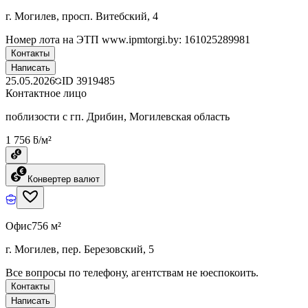
г. Могилев, просп. Витебский, 4
Номер лота на ЭТП www.ipmtorgi.by: 161025289981
Контакты
Написать
25.05.2026
ID
3919485
Контактное лицо
поблизости с гп. Дрибин, Могилевская область
1 756 ƃ/м²
Конвертер валют
Офис
756 м²
г. Могилев, пер. Березовский, 5
Все вопросы по телефону, агентствам не юеспокоить.
Контакты
Написать