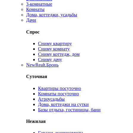
3-комнатные
Комнаты
Дома, коттеджи, усадьбы
Дачи
Спрос
Сниму квартиру
Сниму комнату
Сниму коттедж, дом
Сниму дачу
New
Realt.Бронь
Суточная
Квартиры посуточно
Комнаты посуточно
Агроусадьбы
Дома, коттеджи на сутки
Базы отдыха, гостиницы, бани
Нежилая
Гаражи, машиноместа