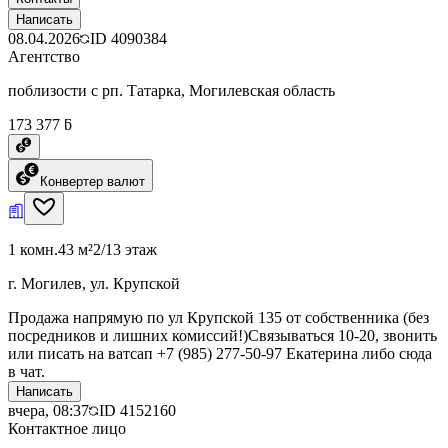
Написать
08.04.2026
ID
4090384
Агентство
поблизости с рп. Татарка, Могилевская область
173 377 ƃ
Конвертер валют
1 комн.
43 м²
2/13 этаж
г. Могилев, ул. Крупской
Продажа напрямую по ул Крупской 135 от собственника (без
посредников и лишних комиссий!)Связываться 10-20, звонить
или писать на ватсап +7 (985) 277-50-97 Екатерина либо сюда
в чат.
Написать
вчера, 08:37
ID
4152160
Контактное лицо