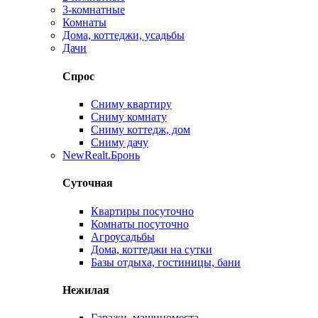
3-комнатные
Комнаты
Дома, коттеджи, усадьбы
Дачи
Спрос
Сниму квартиру
Сниму комнату
Сниму коттедж, дом
Сниму дачу
New
Realt.Бронь
Суточная
Квартиры посуточно
Комнаты посуточно
Агроусадьбы
Дома, коттеджи на сутки
Базы отдыха, гостиницы, бани
Нежилая
Гаражи, машиноместа