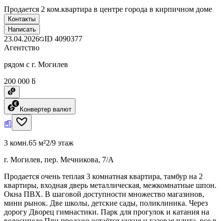
Продается 2 ком.квартира в центре города в кирпичном доме
Контакты
Написать
23.04.2026
ID
4090377
Агентство
рядом с г. Могилев
200 000 ƃ
Конвертер валют
3 комн.
65 м²
2/9 этаж
г. Могилев, пер. Мечникова, 7/А
Продается очень теплая 3 комнатная квартира, тамбур на 2
квартиры, входная дверь металлическая, межкомнатные шпон.
Окна ПВХ. В шаговой доступности множество магазинов,
мини рынок. Две школы, детские сады, поликлиника. Через
дорогу Дворец гимнастики. Парк для прогулок и катания на
велосипеде.При продаже остаётся кухня и газовая плита, все в