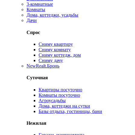
3-комнатные
Комнаты
Дома, коттеджи, усадьбы
Дачи
Спрос
Сниму квартиру
Сниму комнату
Сниму коттедж, дом
Сниму дачу
New
Realt.Бронь
Суточная
Квартиры посуточно
Комнаты посуточно
Агроусадьбы
Дома, коттеджи на сутки
Базы отдыха, гостиницы, бани
Нежилая
Гаражи, машиноместа