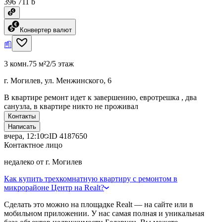
396 711 ƃ
Конвертер валют
3 комн.
75 м²
2/5 этаж
г. Могилев, ул. Менжинского, 6
В квартире ремонт идет к завершению, евротрешка , два
санузла, в квартире никто не проживал
Контакты
Написать
вчера, 12:10
ID
4187650
Контактное лицо
недалеко от г. Могилев
Как купить трехкомнатную квартиру с ремонтом в
микрорайоне Центр на Realt?
Сделать это можно на площадке Realt — на сайте или в
мобильном приложении. У нас самая полная и уникальная