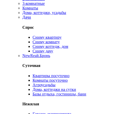
3-комнатные
Комнаты
Дома, коттеджи, усадьбы
Дачи
Спрос
Сниму квартиру
Сниму комнату
Сниму коттедж, дом
Сниму дачу
New
Realt.Бронь
Суточная
Квартиры посуточно
Комнаты посуточно
Агроусадьбы
Дома, коттеджи на сутки
Базы отдыха, гостиницы, бани
Нежилая
Гаражи, машиноместа