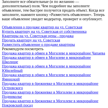
Заполните все обязательные (и по желанию —
дополнительные) поля. Чем подробнее вы заполните
объявление, тем быстрее получится продать объект. Когда все
заполните, нажмите кнопку «Разместить объявление». Теперь
ваше объявление увидит модератор, проверит и опубликует.
Объявления о продаже квартир на ул. Советская
Купить квартиру на ул. Советская от собственника
Квартиры на ул. Советская цены - продажа
Продать квартиру на ул. Советская
Разместить объявление о продаже квартиры
Рекомендуем посмотреть
Продажа квартир в обмен в Могилеве в микрорайоне Чапаева
Продажа квартир в обмен в Могилеве в микрорайоне
Школище
Продажа квартир в обмен в Могилеве в микрорайоне
Юбилейный
Продажа квартир в обмен в Могилеве в микрорайоне
Ямницкий
Продажа квартир в брежневке в Могилеве в микрорайоне
Островского
Продажа квартир в брежневке в Могилеве в микрорайоне
Подниколье
Продажа квартир в брежневке в Могилеве в микрорайоне
Покровский посад