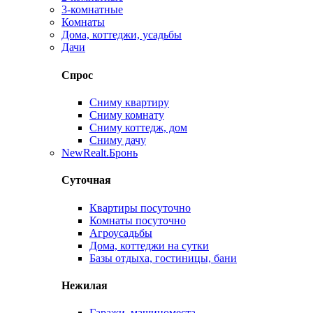
3-комнатные
Комнаты
Дома, коттеджи, усадьбы
Дачи
Спрос
Сниму квартиру
Сниму комнату
Сниму коттедж, дом
Сниму дачу
New
Realt.Бронь
Суточная
Квартиры посуточно
Комнаты посуточно
Агроусадьбы
Дома, коттеджи на сутки
Базы отдыха, гостиницы, бани
Нежилая
Гаражи, машиноместа