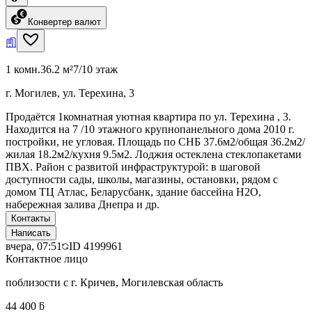
Конвертер валют
1 комн.
36.2 м²
7/10 этаж
г. Могилев, ул. Терехина, 3
Продаётся 1комнатная уютная квартира по ул. Терехина , 3.
Находится на 7 /10 этажного крупнопанельного дома 2010 г.
постройки, не угловая. Площадь по СНБ 37.6м2/общая 36.2м2/
жилая 18.2м2/кухня 9.5м2. Лоджия остеклена стеклопакетами
ПВХ. Район с развитой инфраструктурой: в шаговой
доступности сады, школы, магазины, остановки, рядом с
домом ТЦ Атлас, Беларусбанк, здание бассейна Н2О,
набережная залива Днепра и др.
Контакты
Написать
вчера, 07:51
ID
4199961
Контактное лицо
поблизости с г. Кричев, Могилевская область
44 400 ƃ