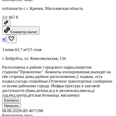
поблизости с г. Кричев, Могилевская область
111 667 ƃ
Конвертер валют
3 комн.
63.7 м²
2/5 этаж
г. Бобруйск, ул. Комсомольская, 134
Расположена в районе городского парка,напротив
стадиона"Прокопенко" .Комнаты изолированные,выходят на
обе стороны дома,удобное расположение,2 лоджии, есть
подвал,соседи спокойные.Отличное транспортное сообщение
со всеми районами города. Инфраструктура в шаговой
доступности (банк,аптека,ж/д и автовокзал,школа,д/
сад,мед.центр,детская больница, магазины)
Контакты
Написать
06.08.2026
ID
4071396
Контактное лицо