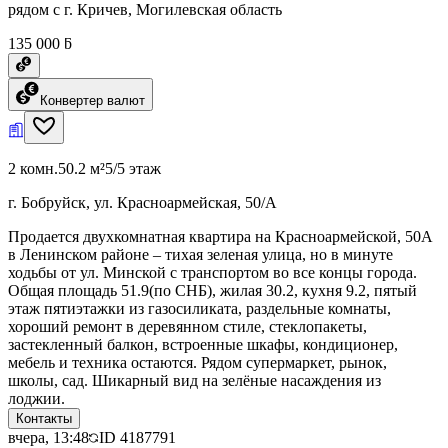
рядом с г. Кричев, Могилевская область
135 000 ƃ
Конвертер валют
2 комн.
50.2 м²
5/5 этаж
г. Бобруйск, ул. Красноармейская, 50/А
Продается двухкомнатная квартира на Красноармейской, 50А
в Ленинском районе – тихая зеленая улица, но в минуте
ходьбы от ул. Минской с транспортом во все концы города.
Общая площадь 51.9(по СНБ), жилая 30.2, кухня 9.2, пятый
этаж пятиэтажки из газосиликата, раздельные комнаты,
хороший ремонт в деревянном стиле, стеклопакеты,
застекленный балкон, встроенные шкафы, кондиционер,
мебель и техника остаются. Рядом супермаркет, рынок,
школы, сад. Шикарный вид на зелёные насаждения из
лоджии.
Контакты
вчера, 13:48
ID
4187791