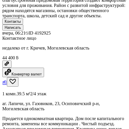
благоустроенная придомовая территория создают комфортные
условия для проживания. Район с развитой инфраструктурой:
рядом находятся магазины, остановки общественного
транспорта, школа, детский сад и другие объекты.
Контакты
Написать
вчера, 06:21
ID
4192925
Контактное лицо
недалеко от г. Кричев, Могилевская область
44 400 ƃ
Конвертер валют
1 комн.
39.5 м²
2/4 этаж
аг. Лапичи, ул. Газовиков, 23, Осиповичский р-н,
Могилевская область
Продается однокомнатная квартира. Дом после капитального
ремонта, заменены все коммуникации . Чистый подъезд.
Аккуратная придомовая территория. Квартира очень теплая.