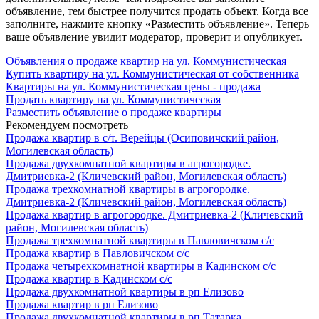
объявление, тем быстрее получится продать объект. Когда все
заполните, нажмите кнопку «Разместить объявление». Теперь
ваше объявление увидит модератор, проверит и опубликует.
Объявления о продаже квартир на ул. Коммунистическая
Купить квартиру на ул. Коммунистическая от собственника
Квартиры на ул. Коммунистическая цены - продажа
Продать квартиру на ул. Коммунистическая
Разместить объявление о продаже квартиры
Рекомендуем посмотреть
Продажа квартир в с/т. Верейцы (Осиповичский район,
Могилевская область)
Продажа двухкомнатной квартиры в агрогородке.
Дмитриевка-2 (Кличевский район, Могилевская область)
Продажа трехкомнатной квартиры в агрогородке.
Дмитриевка-2 (Кличевский район, Могилевская область)
Продажа квартир в агрогородке. Дмитриевка-2 (Кличевский
район, Могилевская область)
Продажа трехкомнатной квартиры в Павловичском с/с
Продажа квартир в Павловичском с/с
Продажа четырехкомнатной квартиры в Кадинском с/с
Продажа квартир в Кадинском с/с
Продажа двухкомнатной квартиры в рп Елизово
Продажа квартир в рп Елизово
Продажа двухкомнатной квартиры в рп Татарка