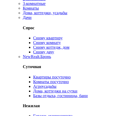
3-комнатные
Комнаты
Дома, коттеджи, усадьбы
Дачи
Спрос
Сниму квартиру
Сниму комнату
Сниму коттедж, дом
Сниму дачу
New
Realt.Бронь
Суточная
Квартиры посуточно
Комнаты посуточно
Агроусадьбы
Дома, коттеджи на сутки
Базы отдыха, гостиницы, бани
Нежилая
Гаражи, машиноместа