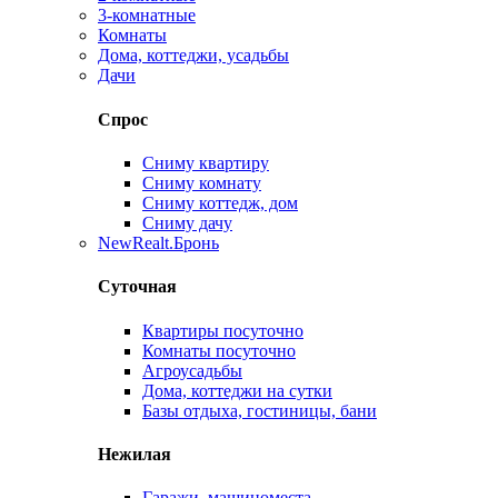
3-комнатные
Комнаты
Дома, коттеджи, усадьбы
Дачи
Спрос
Сниму квартиру
Сниму комнату
Сниму коттедж, дом
Сниму дачу
New
Realt.Бронь
Суточная
Квартиры посуточно
Комнаты посуточно
Агроусадьбы
Дома, коттеджи на сутки
Базы отдыха, гостиницы, бани
Нежилая
Гаражи, машиноместа