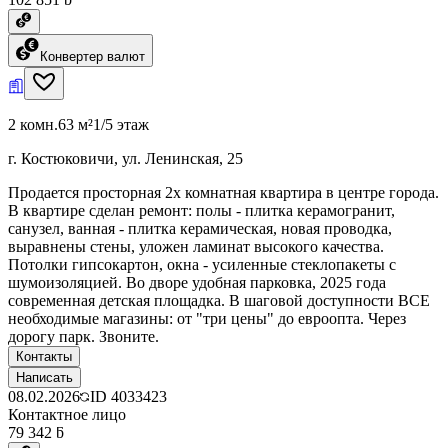
Конвертер валют
2 комн.
63 м²
1/5 этаж
г. Костюковичи, ул. Ленинская, 25
Продается просторная 2х комнатная квартира в центре города.
В квартире сделан ремонт: полы - плитка керамогранит,
санузел, ванная - плитка керамическая, новая проводка,
выравнены стены, уложен ламинат высокого качества.
Потолки гипсокартон, окна - усиленные стеклопакеты с
шумоизоляцией. Во дворе удобная парковка, 2025 года
современная детская площадка. В шаговой доступности ВСЕ
необходимые магазины: от "три цены" до евроопта. Через
дорогу парк. Звоните.
Контакты
Написать
08.02.2026
ID
4033423
Контактное лицо
79 342 ƃ