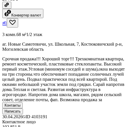
Конвертер валют
3 комн.
68 м²
1/2 этаж
аг. Новые Самотевичи, ул. Школьная, 7, Костюковичский р-н,
Могилевская область
Срочная продажа!!! Хороший торг!!! Трехкомнатная квартира,
ремонт косметический, пластиковые стеклопакеты. Высокий
первый этаж.Угловая (минимум соседей и шума),окна выходят
на три стороны.что обеспечивает попадание солнечных лучей
целый день. Подвал практически под всей квартирой. Под
окнами небольшой участок земли под грядки. Сарай напротив
дома.Теплая и светлая. Развитая инфраструктура в
агрогородке. Напротив дома школа, магазин, рядом сельский
совет, отделение почты, фап. Возможна продажа за
Контакты
Написать
30.04.2026
ID
4103191
Контактное лицо
102 851 ƃ