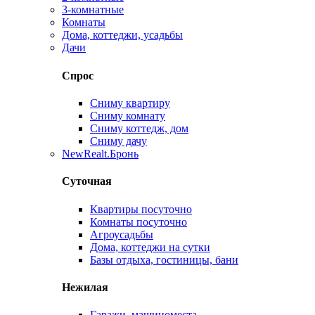
3-комнатные
Комнаты
Дома, коттеджи, усадьбы
Дачи
Спрос
Сниму квартиру
Сниму комнату
Сниму коттедж, дом
Сниму дачу
New
Realt.Бронь
Суточная
Квартиры посуточно
Комнаты посуточно
Агроусадьбы
Дома, коттеджи на сутки
Базы отдыха, гостиницы, бани
Нежилая
Гаражи, машиноместа