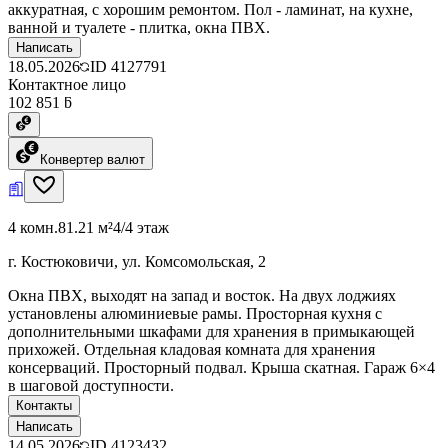
аккуратная, с хорошим ремонтом. Пол - ламинат, на кухне,
ванной и туалете - плитка, окна ПВХ.
Написать
18.05.2026
ID
4127791
Контактное лицо
102 851 ƃ
Конвертер валют
4 комн.
81.21 м²
4/4 этаж
г. Костюковичи, ул. Комсомольская, 2
Окна ПВХ, выходят на запад и восток. На двух лоджиях
установлены алюминиевые рамы. Просторная кухня с
дополнительными шкафами для хранения в примыкающей
прихожей. Отдельная кладовая комната для хранения
консерваций. Просторный подвал. Крыша скатная. Гараж 6×4
в шаговой доступности.
Контакты
Написать
14.05.2026
ID
4123432