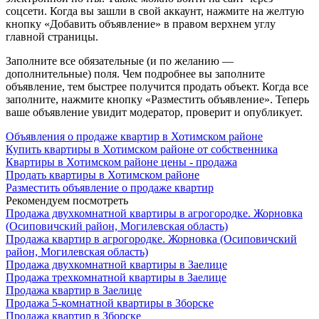
соцсети. Когда вы зашли в свой аккаунт, нажмите на желтую
кнопку «Добавить объявление» в правом верхнем углу
главной страницы.
Заполните все обязательные (и по желанию —
дополнительные) поля. Чем подробнее вы заполните
объявление, тем быстрее получится продать объект. Когда все
заполните, нажмите кнопку «Разместить объявление». Теперь
ваше объявление увидит модератор, проверит и опубликует.
Объявления о продаже квартир в Хотимском районе
Купить квартиры в Хотимском районе от собственника
Квартиры в Хотимском районе цены - продажа
Продать квартиры в Хотимском районе
Разместить объявление о продаже квартир
Рекомендуем посмотреть
Продажа двухкомнатной квартиры в агрогородке. Жорновка
(Осиповичский район, Могилевская область)
Продажа квартир в агрогородке. Жорновка (Осиповичский
район, Могилевская область)
Продажа двухкомнатной квартиры в Заелице
Продажа трехкомнатной квартиры в Заелице
Продажа квартир в Заелице
Продажа 5-комнатной квартиры в Зборске
Продажа квартир в Зборске