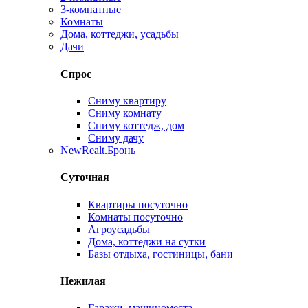
3-комнатные
Комнаты
Дома, коттеджи, усадьбы
Дачи
Спрос
Сниму квартиру
Сниму комнату
Сниму коттедж, дом
Сниму дачу
New
Realt.Бронь
Суточная
Квартиры посуточно
Комнаты посуточно
Агроусадьбы
Дома, коттеджи на сутки
Базы отдыха, гостиницы, бани
Нежилая
Гаражи, машиноместа