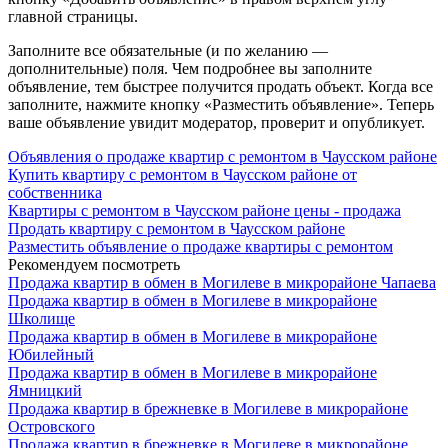
главной страницы.
Заполните все обязательные (и по желанию —
дополнительные) поля. Чем подробнее вы заполните
объявление, тем быстрее получится продать объект. Когда все
заполните, нажмите кнопку «Разместить объявление». Теперь
ваше объявление увидит модератор, проверит и опубликует.
Объявления о продаже квартир с ремонтом в Чаусском районе
Купить квартиру с ремонтом в Чаусском районе от
собственника
Квартиры с ремонтом в Чаусском районе цены - продажа
Продать квартиру с ремонтом в Чаусском районе
Разместить объявление о продаже квартиры с ремонтом
Рекомендуем посмотреть
Продажа квартир в обмен в Могилеве в микрорайоне Чапаева
Продажа квартир в обмен в Могилеве в микрорайоне
Школище
Продажа квартир в обмен в Могилеве в микрорайоне
Юбилейный
Продажа квартир в обмен в Могилеве в микрорайоне
Ямницкий
Продажа квартир в брежневке в Могилеве в микрорайоне
Островского
Продажа квартир в брежневке в Могилеве в микрорайоне