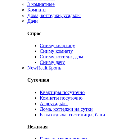
3-комнатные
Комнаты
Дома, коттеджи, усадьбы
Дачи
Спрос
Сниму квартиру
Сниму комнату
Сниму коттедж, дом
Сниму дачу
New
Realt.Бронь
Суточная
Квартиры посуточно
Комнаты посуточно
Агроусадьбы
Дома, коттеджи на сутки
Базы отдыха, гостиницы, бани
Нежилая
Гаражи, машиноместа