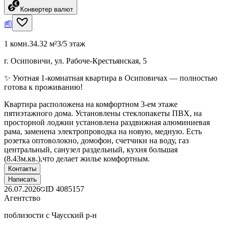
Конвертер валют
1 комн.
34.32 м²
3/5 этаж
г. Осиповичи, ул. Рабоче-Крестьянская, 5
✨ Уютная 1-комнатная квартира в Осиповичах — полностью
готова к проживанию!
Квартира расположена на комфортном 3-ем этаже
пятиэтажного дома. Установлены стеклопакеты ПВХ, на
просторной лоджии установлена раздвижная алюминиевая
рама, заменена электропроводка на новую, медную. Есть
розетка оптоволокно, домофон, счетчики на воду, газ
центральный, санузел раздельный, кухня большая
(8.43м.кв.),что делает жилье комфортным.
Контакты
Написать
26.07.2026
ID
4085157
Агентство
поблизости с Чаусский р-н