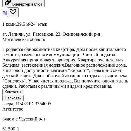
Конвертер валют
1 комн.
39.5 м²
2/4 этаж
аг. Лапичи, ул. Газовиков, 23, Осиповичский р-н,
Могилевская область
Продается однокомнатная квартира. Дом после капитального
ремонта, заменены все коммуникации . Чистый подъезд.
Аккуратная придомовая территория. Квартира очень теплая.
Большая, застекленная лоджия.Выгодное расположение дома,
в шаговой доступности магазин "Евроопт", сельский совет,
детский садик. Для любителей активного отдыха - рядом река
"Свислочь". У нас чистая продажа, Вы получите ключи в день
сделки. Работаем с различными видами кредитования.
Контакты
Написать
вчера, 11:43
ID
3354095
Агентство
рядом с Чаусский р-н
61 500 ƃ