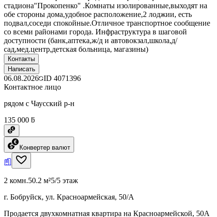
стадиона"Прокопенко" .Комнаты изолированные,выходят на
обе стороны дома,удобное расположение,2 лоджии, есть
подвал,соседи спокойные.Отличное транспортное сообщение
со всеми районами города. Инфраструктура в шаговой
доступности (банк,аптека,ж/д и автовокзал,школа,д/
сад,мед.центр,детская больница, магазины)
Контакты
Написать
06.08.2026
ID
4071396
Контактное лицо
рядом с Чаусский р-н
135 000 ƃ
Конвертер валют
2 комн.
50.2 м²
5/5 этаж
г. Бобруйск, ул. Красноармейская, 50/А
Продается двухкомнатная квартира на Красноармейской, 50А