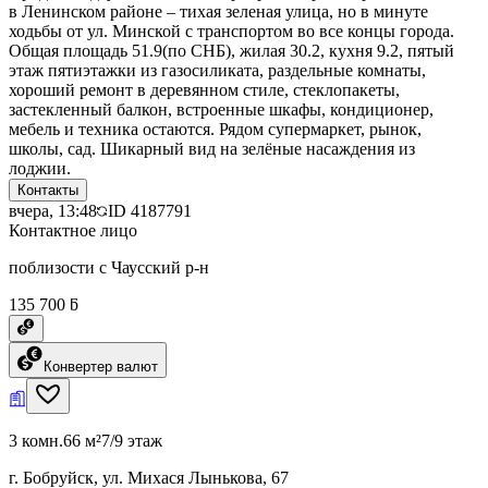
в Ленинском районе – тихая зеленая улица, но в минуте
ходьбы от ул. Минской с транспортом во все концы города.
Общая площадь 51.9(по СНБ), жилая 30.2, кухня 9.2, пятый
этаж пятиэтажки из газосиликата, раздельные комнаты,
хороший ремонт в деревянном стиле, стеклопакеты,
застекленный балкон, встроенные шкафы, кондиционер,
мебель и техника остаются. Рядом супермаркет, рынок,
школы, сад. Шикарный вид на зелёные насаждения из
лоджии.
Контакты
вчера, 13:48
ID
4187791
Контактное лицо
поблизости с Чаусский р-н
135 700 ƃ
Конвертер валют
3 комн.
66 м²
7/9 этаж
г. Бобруйск, ул. Михася Лынькова, 67