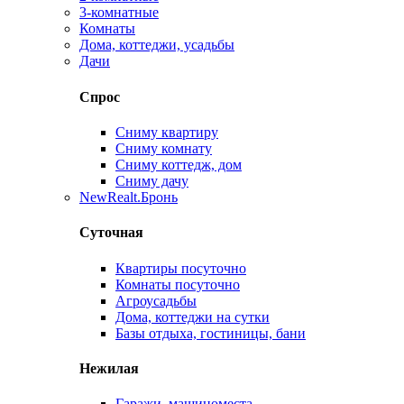
3-комнатные
Комнаты
Дома, коттеджи, усадьбы
Дачи
Спрос
Сниму квартиру
Сниму комнату
Сниму коттедж, дом
Сниму дачу
New
Realt.Бронь
Суточная
Квартиры посуточно
Комнаты посуточно
Агроусадьбы
Дома, коттеджи на сутки
Базы отдыха, гостиницы, бани
Нежилая
Гаражи, машиноместа