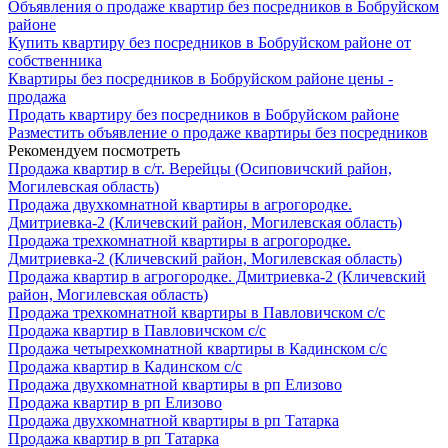
Объявления о продаже квартир без посредников в Бобруйском
районе
Купить квартиру без посредников в Бобруйском районе от
собственника
Квартиры без посредников в Бобруйском районе цены -
продажа
Продать квартиру без посредников в Бобруйском районе
Разместить объявление о продаже квартиры без посредников
Рекомендуем посмотреть
Продажа квартир в с/т. Верейцы (Осиповичский район,
Могилевская область)
Продажа двухкомнатной квартиры в агрогородке.
Дмитриевка-2 (Кличевский район, Могилевская область)
Продажа трехкомнатной квартиры в агрогородке.
Дмитриевка-2 (Кличевский район, Могилевская область)
Продажа квартир в агрогородке. Дмитриевка-2 (Кличевский
район, Могилевская область)
Продажа трехкомнатной квартиры в Павловичском с/с
Продажа квартир в Павловичском с/с
Продажа четырехкомнатной квартиры в Кадинском с/с
Продажа квартир в Кадинском с/с
Продажа двухкомнатной квартиры в рп Елизово
Продажа квартир в рп Елизово
Продажа двухкомнатной квартиры в рп Татарка
Продажа квартир в рп Татарка