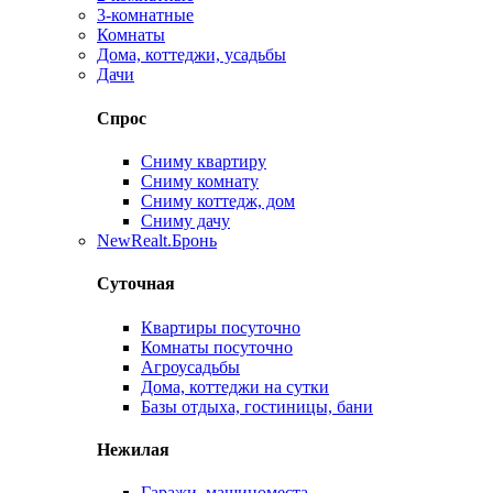
3-комнатные
Комнаты
Дома, коттеджи, усадьбы
Дачи
Спрос
Сниму квартиру
Сниму комнату
Сниму коттедж, дом
Сниму дачу
New
Realt.Бронь
Суточная
Квартиры посуточно
Комнаты посуточно
Агроусадьбы
Дома, коттеджи на сутки
Базы отдыха, гостиницы, бани
Нежилая
Гаражи, машиноместа