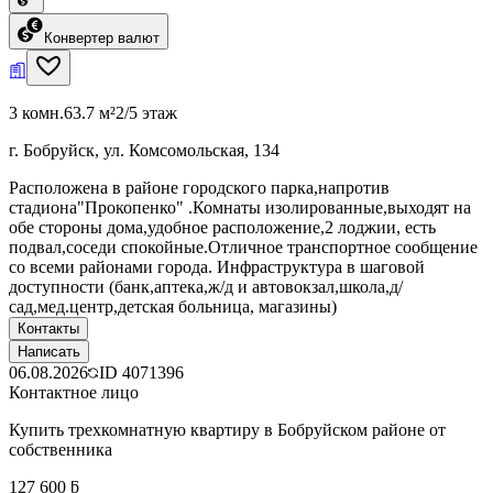
Конвертер валют
3 комн.
63.7 м²
2/5 этаж
г. Бобруйск, ул. Комсомольская, 134
Расположена в районе городского парка,напротив
стадиона"Прокопенко" .Комнаты изолированные,выходят на
обе стороны дома,удобное расположение,2 лоджии, есть
подвал,соседи спокойные.Отличное транспортное сообщение
со всеми районами города. Инфраструктура в шаговой
доступности (банк,аптека,ж/д и автовокзал,школа,д/
сад,мед.центр,детская больница, магазины)
Контакты
Написать
06.08.2026
ID
4071396
Контактное лицо
Купить трехкомнатную квартиру в Бобруйском районе от
собственника
127 600 ƃ