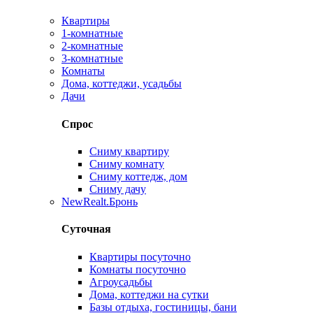
Квартиры
1-комнатные
2-комнатные
3-комнатные
Комнаты
Дома, коттеджи, усадьбы
Дачи
Спрос
Сниму квартиру
Сниму комнату
Сниму коттедж, дом
Сниму дачу
New
Realt.Бронь
Суточная
Квартиры посуточно
Комнаты посуточно
Агроусадьбы
Дома, коттеджи на сутки
Базы отдыха, гостиницы, бани