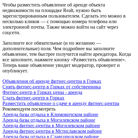
Чтобы разместить объявление об аренде объекта
недвижимости на площадке Realt, нужно быть
зарегистрированным пользователем. Сделать это можно в
несколько кликов — с помощью номера телефона или
электронной почты. Также можно войти на сайт через
соцсети.
Заполните все обязательные (и по желанию —
дополнительные) поля. Чем подробнее вы заполните
объявление, тем быстрее получится найти арендатора. Когда
все заполните, нажмите кнопку «Разместить объявление».
Теперь ваше объявление увидит модератор, проверит и
опубликует.
Объявления об аренде фитнес-центра в Горках
Снять фитнес-центр в Горках от собственника
Фитнес-центр в Горках цены - аренда
Сдать фитнес-центр в Горках
Разместить объявление о сдаче в аренду фитнес-центра
Рекомендуем посмотреть
Аренда базы отдыха в Климовичском районе
Аренда базы отдыха в Могилевском районе
Аренда фитнес-центра в Могилевском районе
Аренда фитнес-центра в Мстиславском районе
Аренда базы отдыха в Славгородском районе