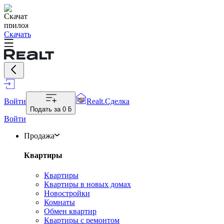
Скачать
Войти
Realt.Сделка
Подать за
0 ƃ
Войти
Продажа
Квартиры
Квартиры
Квартиры в новых домах
Новостройки
Комнаты
Обмен квартир
Квартиры с ремонтом