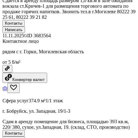
Сдается в аренду площадь размером 1,0 кв.м в зале ожидания
вокзала ст.Кричев-1 для размещения торгового автомата по
продаже горячих напитков. Звонить тел.в г.Могилеве 80222 39
25 61, 80222 39 21 82
Контакты
Написать
11.11.2025
ID
3683564
Контактное лицо
рядом с г. Горки, Могилевская область
от 5 ƃ/м²
Конвертер валют
Сфера услуг
374.9 м²
1/1 этаж
г. Бобруйск, ул. Западная, 19/1-3
Сдам в аренду помещение для бизнеса, площадью 393 кв.м,
220/ 380, сухое, ул.Западная, 19. (склад, СТО, производство)
Контакты