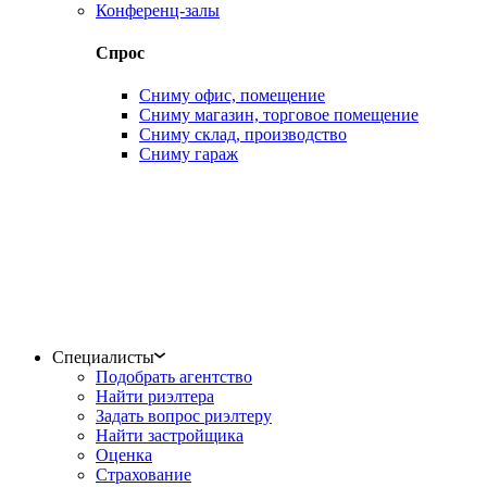
Конференц-залы
Спрос
Сниму офис, помещение
Сниму магазин, торговое помещение
Сниму склад, производство
Сниму гараж
Специалисты
Подобрать агентство
Найти риэлтера
Задать вопрос риэлтеру
Найти застройщика
Оценка
Страхование