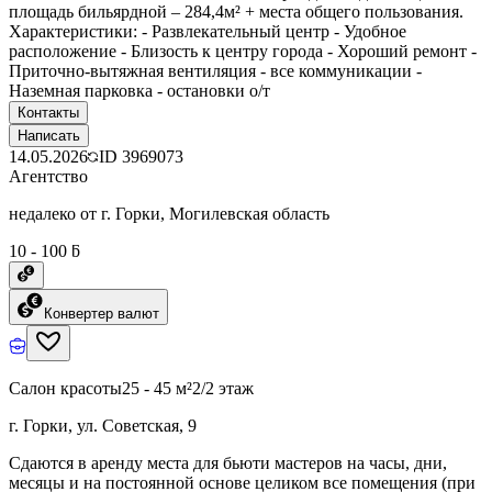
площадь бильярдной – 284,4м² + места общего пользования.
Характеристики: - Развлекательный центр - Удобное
расположение - Близость к центру города - Хороший ремонт -
Приточно-вытяжная вентиляция - все коммуникации -
Наземная парковка - остановки о/т
Контакты
Написать
14.05.2026
ID
3969073
Агентство
недалеко от г. Горки, Могилевская область
10 - 100 ƃ
Конвертер валют
Салон красоты
25 - 45 м²
2/2 этаж
г. Горки, ул. Советская, 9
Сдаются в аренду места для бьюти мастеров на часы, дни,
месяцы и на постоянной основе целиком все помещения (при