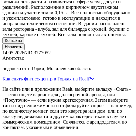
возможность расти и развиваться в сфере услуг, досуга и
развлечений. Расположение в кирпичном двухэтажном
здании на участке земли 0,15 га. Все полностью оборудовано
и укомплектовано, готово к эксплуатации и находится в
исправном техническом состоянии. В здании расположены
залы ресторана - клуба, зал для бильярда с кухней, боулинг с
кухней, караоке с кухней. Все залы полностью автономны.
Контакты
Написать
14.05.2026
ID
3777052
Агентство
недалеко от г. Горки, Могилевская область
Как снять фитнес-центр в Горках на Realt?
На сайте или в приложении Realt, выберите вкладку «Снять»
— если ищете вариант для долгосрочной аренды, или
«Посуточно» — если нужна краткосрочная. Затем выберите
тип и вид недвижимости и отфильтруйте запрос — например,
по количеству комнат, если это квартира или дом, или по
классу недвижимости и другим характеристикам в случае с
коммерческим помещением. Свяжитесь с арендодателем по
контактам, указанным в объявлении.