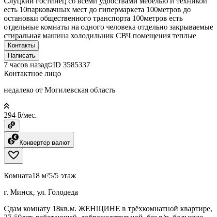
Слуцкий гостинец со всеми удобствами мебелью и техникой
есть 10парковачных мест до гипермаркета 100метров до
остановки общественного транспорта 100метров есть
отдельные комнаты на одного человека отдельно закрываемые
стиральная машина холодильник СВЧ помещения теплые
Контакты
Написать
7 часов назад
ID
3585337
Контактное лицо
недалеко от Могилевская область
294 ƃ/мес.
Конвертер валют
Комната
18 м²
5/5 этаж
г. Минск, ул. Голодеда
Сдам комнату 18кв.м. ЖЕНЩИНЕ в трёхкомнатной квартире,