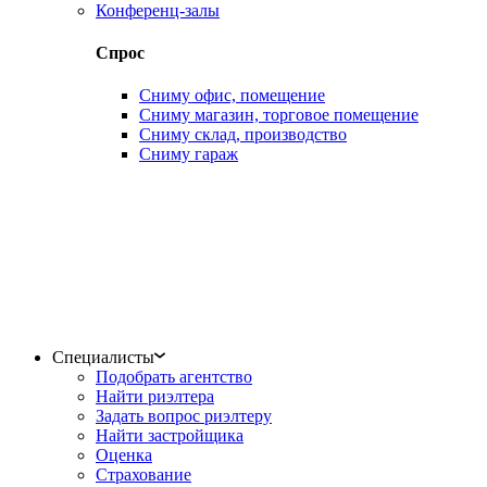
Конференц-залы
Спрос
Сниму офис, помещение
Сниму магазин, торговое помещение
Сниму склад, производство
Сниму гараж
Специалисты
Подобрать агентство
Найти риэлтера
Задать вопрос риэлтеру
Найти застройщика
Оценка
Страхование