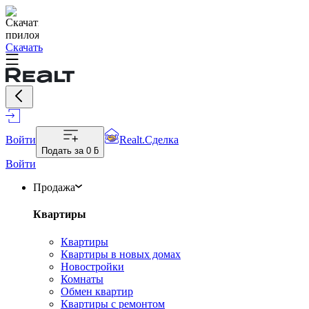
Скачать
Войти
Realt.Сделка
Подать за
0 ƃ
Войти
Продажа
Квартиры
Квартиры
Квартиры в новых домах
Новостройки
Комнаты
Обмен квартир
Квартиры с ремонтом