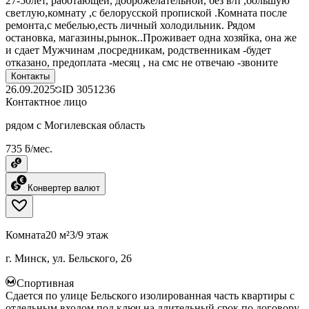
27-50лет, работающей, доброжелательной, без в/п ,большую
светлую,комнату ,с белорусской пропиской .Комната после
ремонта,с мебелью,есть личный холодильник. Рядом
остановка, магазины,рынок..Проживает одна хозяйка, она же
и сдает Мужчинам ,посредникам, родственникам -будет
отказано, предоплата -месяц , на смс не отвечаю -звоните
Контакты
26.09.2025
ID
3051236
Контактное лицо
рядом с Могилевская область
735 ƃ/мес.
Конвертер валют
Комната
20 м²
3/9 этаж
г. Минск, ул. Бельского, 26
Спортивная
Сдается по улице Бельского изолированная часть квартиры с
отдельным входом под ключ на длительный срок по договору.