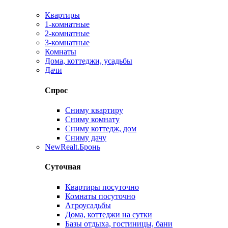
Квартиры
1-комнатные
2-комнатные
3-комнатные
Комнаты
Дома, коттеджи, усадьбы
Дачи
Спрос
Сниму квартиру
Сниму комнату
Сниму коттедж, дом
Сниму дачу
New
Realt.Бронь
Суточная
Квартиры посуточно
Комнаты посуточно
Агроусадьбы
Дома, коттеджи на сутки
Базы отдыха, гостиницы, бани