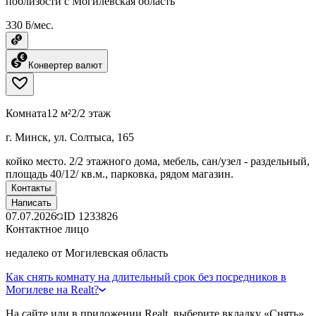
поблизости с Могилевская область
330 ƃ/мес.
Конвертер валют
Комната
12 м²
2/2 этаж
г. Минск, ул. Солтыса, 165
койко место. 2/2 этажного дома, мебель, сан/узел - раздельный,
площадь 40/12/ кв.м., парковка, рядом магазин.
Контакты
Написать
07.07.2026
ID
1233826
Контактное лицо
недалеко от Могилевская область
Как снять комнату на длительный срок без посредников в
Могилеве на Realt?
На сайте или в приложении Realt, выберите вкладку «Снять»