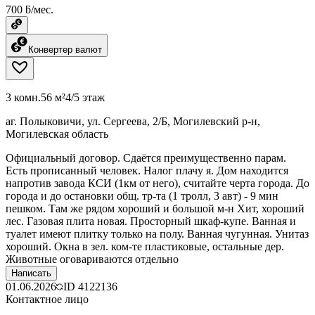
700 ƃ/мес.
Конвертер валют
3 комн.
56 м²
4/5 этаж
аг. Полыковичи, ул. Сергеева, 2/Б, Могилевский р-н,
Могилевская область
Официальный договор. Сдаётся преимущественно парам.
Есть прописанный человек. Налог плачу я. Дом находится
напротив завода КСИ (1км от него), считайте черта города. До
города и до остановки общ. тр-та (1 тролл, 3 авт) - 9 мин
пешком. Там же рядом хороший и большой м-н Хит, хороший
лес. Газовая плита новая. Просторный шкаф-купе. Ванная и
туалет имеют плитку только на полу. Ванная чугунная. Унитаз
хороший. Окна в зел. ком-те пластиковые, остальные дер.
Животные оговариваются отдельно
Написать
01.06.2026
ID
4122136
Контактное лицо