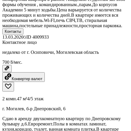
формы обучения , командированным.,парам.До корпусов
Академии 5 минут ходьбы.Цена варьируется от количества
проживающих и количества дней.В квартире имеется вся
необходимая мебель.Wi-FI,печь СВЧ,ТВ, стиральная
машина,постельные принадлежности,просторная парковка.
Контакты
13.03.2026
ID
4009933
Контактное лицо
недалеко от г. Осиповичи, Могилевская область
700 ƃ/мес.
Конвертер валют
2 комн.
47 м²
4/5 этаж
г. Могилев, б-р Днепровский, 6
Сдаю в аренду двухкомнатную квартиру по Днепровскому
бульвару д.6.Евроремонт.Полы в комнатах ламинат,
кухня,коридор, туалет, ванная комната плитка.В квартире