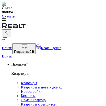
Скачать
Войти
Realt.Сделка
Подать за
0 ƃ
Войти
Продажа
Квартиры
Квартиры
Квартиры в новых домах
Новостройки
Комнаты
Обмен квартир
Квартиры с ремонтом