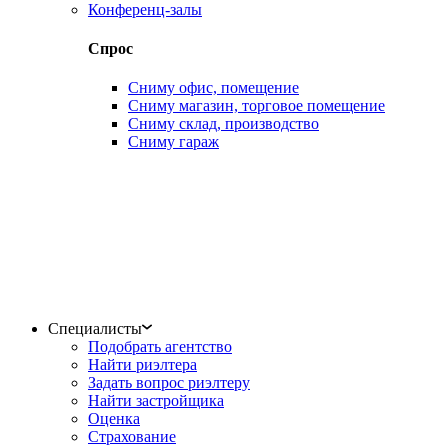
Конференц-залы
Спрос
Сниму офис, помещение
Сниму магазин, торговое помещение
Сниму склад, производство
Сниму гараж
Специалисты
Подобрать агентство
Найти риэлтера
Задать вопрос риэлтеру
Найти застройщика
Оценка
Страхование