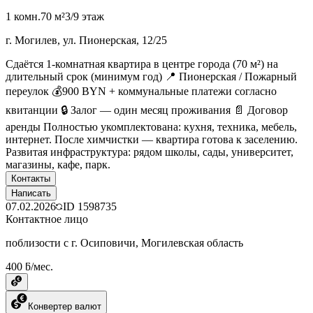
1 комн.
70 м²
3/9 этаж
г. Могилев, ул. Пионерская, 12/25
Сдаётся 1-комнатная квартира в центре города (70 м²) на
длительный срок (минимум год) 📍 Пионерская / Пожарный
переулок 💰900 BYN + коммунальные платежи согласно
квитанции 🔒 Залог — один месяц проживания 📄 Договор
аренды Полностью укомплектована: кухня, техника, мебель,
интернет. После химчистки — квартира готова к заселению.
Развитая инфраструктура: рядом школы, сады, университет,
магазины, кафе, парк.
Контакты
Написать
07.02.2026
ID
1598735
Контактное лицо
поблизости с г. Осиповичи, Могилевская область
400 ƃ/мес.
Конвертер валют