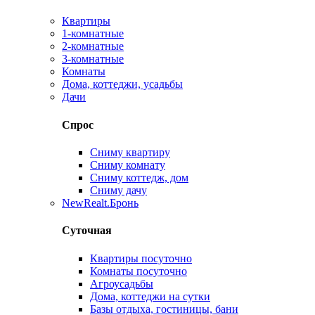
Квартиры
1-комнатные
2-комнатные
3-комнатные
Комнаты
Дома, коттеджи, усадьбы
Дачи
Спрос
Сниму квартиру
Сниму комнату
Сниму коттедж, дом
Сниму дачу
New
Realt.Бронь
Суточная
Квартиры посуточно
Комнаты посуточно
Агроусадьбы
Дома, коттеджи на сутки
Базы отдыха, гостиницы, бани