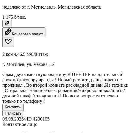
недалеко от г. Мстиславль, Могилевская область
1 175 ƃ/мес.
Конвертер валют
2 комн.
46.5 м²
8/8 этаж
г. Могилев, ул. Чехова, 12
Сдам двухкомнатную квартиру В ЦЕНТРЕ на длительный
срок по договору аренды ! Новый ремонт , ранее никто не
проживал . Во второй комнате раскладной диван .Из техники
: Стиральная машина/электрочайник/микроволновка/плита/
духовой шкаф /холодильник! По всем вопросам отвечаю
только по телефону !
Контакты
Написать
06.08.2026
ID
4200105
Контактное лицо