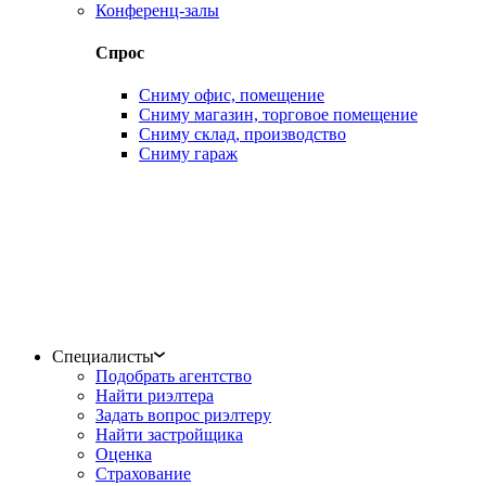
Конференц-залы
Спрос
Сниму офис, помещение
Сниму магазин, торговое помещение
Сниму склад, производство
Сниму гараж
Специалисты
Подобрать агентство
Найти риэлтера
Задать вопрос риэлтеру
Найти застройщика
Оценка
Страхование