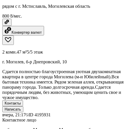
рядом с г. Мстиславль, Могилевская область
800 ƃ/мес.
Конвертер валют
2 комн.
47 м²
5/5 этаж
г. Могилев, б-р Днепровский, 10
Сдается полностью благоустроенная уютная двухкомнатная
квартира в центре города Могилева (м-н Юбилейный).Вся
бытовая техника имеется. Рядом зеленая аллея, открывающая
панораму города. Только долгосрочная аренда.Сдается
порядочным людям, без животных, умеющим ценить свое и
чужое имущество.
Контакты
Написать
вчера, 21:17
ID
4195931
Контактное лицо