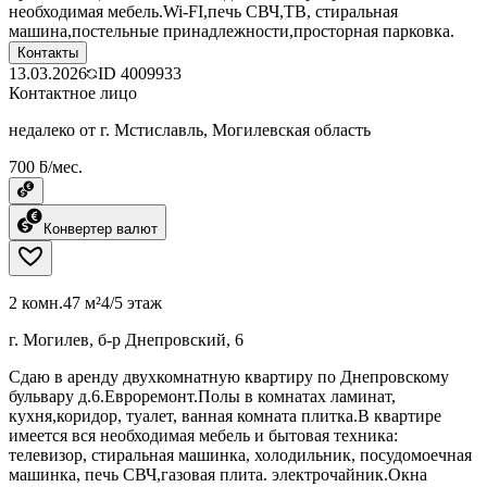
необходимая мебель.Wi-FI,печь СВЧ,ТВ, стиральная
машина,постельные принадлежности,просторная парковка.
Контакты
13.03.2026
ID
4009933
Контактное лицо
недалеко от г. Мстиславль, Могилевская область
700 ƃ/мес.
Конвертер валют
2 комн.
47 м²
4/5 этаж
г. Могилев, б-р Днепровский, 6
Сдаю в аренду двухкомнатную квартиру по Днепровскому
бульвару д.6.Евроремонт.Полы в комнатах ламинат,
кухня,коридор, туалет, ванная комната плитка.В квартире
имеется вся необходимая мебель и бытовая техника:
телевизор, стиральная машинка, холодильник, посудомоечная
машинка, печь СВЧ,газовая плита. электрочайник.Окна