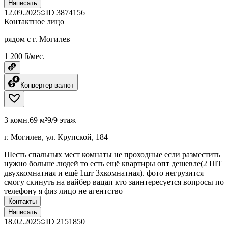
Написать
12.09.2025
ID
3874156
Контактное лицо
рядом с г. Могилев
1 200 ƃ/мес.
Конвертер валют
3 комн.
69 м²
9/9 этаж
г. Могилев, ул. Крупской, 184
Шесть спальных мест комнаты не проходные если разместить
нужно больше людей то есть ещё квартиры опт дешевле(2 ШТ
двухкомнатная и ещё 1шт 3хкомнатная). фото негрузится
смогу скинуть на вайбер вацап кто заинтересуется вопросы по
телефону я физ лицо не агентство
Контакты
Написать
18.02.2025
ID
2151850