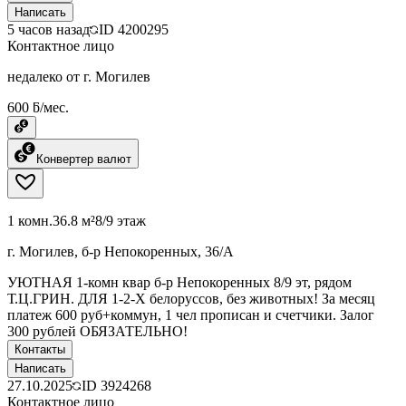
Написать
5 часов назад
ID
4200295
Контактное лицо
недалеко от г. Могилев
600 ƃ/мес.
Конвертер валют
1 комн.
36.8 м²
8/9 этаж
г. Могилев, б-р Непокоренных, 36/А
УЮТНАЯ 1-комн квар б-р Непокоренных 8/9 эт, рядом
Т.Ц.ГРИН. ДЛЯ 1-2-Х белоруссов, без животных! За месяц
платеж 600 руб+коммун, 1 чел прописан и счетчики. Залог
300 рублей ОБЯЗАТЕЛЬНО!
Контакты
Написать
27.10.2025
ID
3924268
Контактное лицо