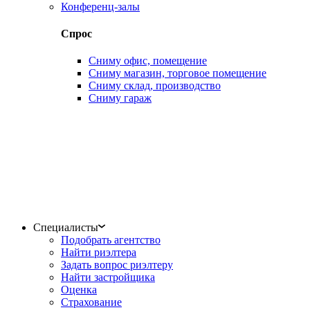
Конференц-залы
Спрос
Сниму офис, помещение
Сниму магазин, торговое помещение
Сниму склад, производство
Сниму гараж
Специалисты
Подобрать агентство
Найти риэлтера
Задать вопрос риэлтеру
Найти застройщика
Оценка
Страхование