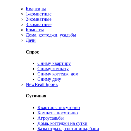
Квартиры
1-комнатные
2-комнатные
3-комнатные
Комнаты
Дома, коттеджи, усадьбы
Дачи
Спрос
Сниму квартиру
Сниму комнату
Сниму коттедж, дом
Сниму дачу
New
Realt.Бронь
Суточная
Квартиры посуточно
Комнаты посуточно
Агроусадьбы
Дома, коттеджи на сутки
Базы отдыха, гостиницы, бани