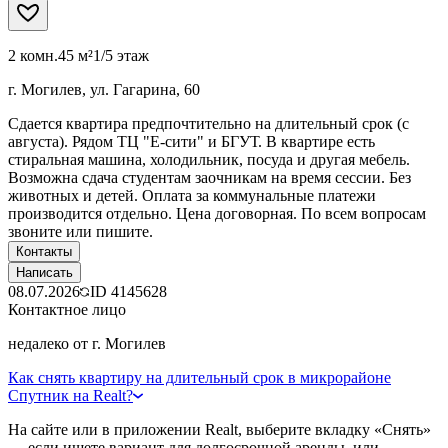
2 комн.
45 м²
1/5 этаж
г. Могилев, ул. Гагарина, 60
Сдается квартира предпочтительно на длительный срок (с
августа). Рядом ТЦ "Е-сити" и БГУТ. В квартире есть
стиральная машина, холодильник, посуда и другая мебель.
Возможна сдача студентам заочникам на время сессии. Без
животных и детей. Оплата за коммунальные платежи
производится отдельно. Цена договорная. По всем вопросам
звоните или пишите.
Контакты
Написать
08.07.2026
ID
4145628
Контактное лицо
недалеко от г. Могилев
Как снять квартиру на длительный срок в микрорайоне
Спутник на Realt?
На сайте или в приложении Realt, выберите вкладку «Снять»
— если ищете вариант для долгосрочной аренды, или