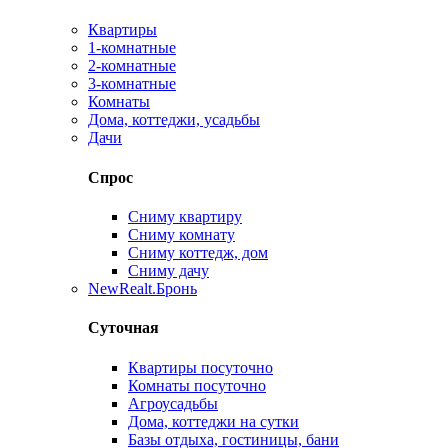
Квартиры
1-комнатные
2-комнатные
3-комнатные
Комнаты
Дома, коттеджи, усадьбы
Дачи
Спрос
Сниму квартиру
Сниму комнату
Сниму коттедж, дом
Сниму дачу
New
Realt.Бронь
Суточная
Квартиры посуточно
Комнаты посуточно
Агроусадьбы
Дома, коттеджи на сутки
Базы отдыха, гостиницы, бани