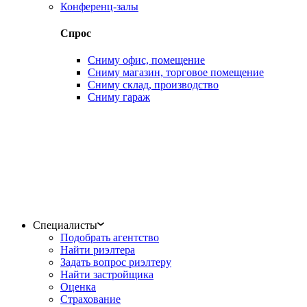
Конференц-залы
Спрос
Сниму офис, помещение
Сниму магазин, торговое помещение
Сниму склад, производство
Сниму гараж
Специалисты
Подобрать агентство
Найти риэлтера
Задать вопрос риэлтеру
Найти застройщика
Оценка
Страхование