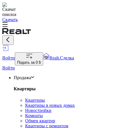
Скачать
Войти
Realt.Сделка
Подать за
0 ƃ
Войти
Продажа
Квартиры
Квартиры
Квартиры в новых домах
Новостройки
Комнаты
Обмен квартир
Квартиры с ремонтом