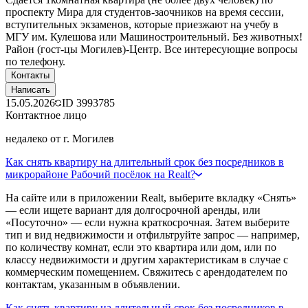
проспекту Мира для студентов-заочников на время сессии,
вступительных экзаменов, которые приезжают на учебу в
МГУ им. Кулешова или Машиностроительный. Без животных!
Район (гост-цы Могилев)-Центр. Все интересующие вопросы
по телефону.
Контакты
Написать
15.05.2026
ID
3993785
Контактное лицо
недалеко от г. Могилев
Как снять квартиру на длительный срок без посредников в
микрорайоне Рабочий посёлок на Realt?
На сайте или в приложении Realt, выберите вкладку «Снять»
— если ищете вариант для долгосрочной аренды, или
«Посуточно» — если нужна краткосрочная. Затем выберите
тип и вид недвижимости и отфильтруйте запрос — например,
по количеству комнат, если это квартира или дом, или по
классу недвижимости и другим характеристикам в случае с
коммерческим помещением. Свяжитесь с арендодателем по
контактам, указанным в объявлении.
Как снять квартиру на длительный срок без посредников в