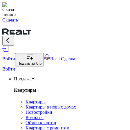
Скачать
Войти
Realt.Сделка
Подать за
0 ƃ
Войти
Продажа
Квартиры
Квартиры
Квартиры в новых домах
Новостройки
Комнаты
Обмен квартир
Квартиры с ремонтом