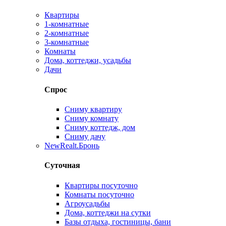
Квартиры
1-комнатные
2-комнатные
3-комнатные
Комнаты
Дома, коттеджи, усадьбы
Дачи
Спрос
Сниму квартиру
Сниму комнату
Сниму коттедж, дом
Сниму дачу
New
Realt.Бронь
Суточная
Квартиры посуточно
Комнаты посуточно
Агроусадьбы
Дома, коттеджи на сутки
Базы отдыха, гостиницы, бани