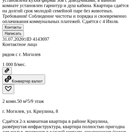
установлена кухня фирмы Зов с доводчиками, в ванной
комнате установлен гарнитур и душ кабина. Квартира сдаётся
на долгий срок молодой семейной паре без животных.
Требования! Соблюдение чистоты и порядка и своевременно
оплачивания коммунальных платежей. Сдаётся с 4 Июля.
Контакты
Написать
31.07.2026
ID
4143697
Контактное лицо
рядом с г. Могилев
1 000 ƃ/мес.
Конвертер валют
2 комн.
50 м²
5/9 этаж
г. Могилев, ул. Криулина, 8
Сдаётся 2-х комнатная квартира в районе Криулина,
развёрнутая инфраструктура, квартира полностью пригодна
для жилья, ткоевизор в каждой комнате, кондиционер (кухня,