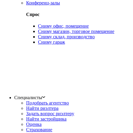
Конференц-залы
Спрос
Сниму офис, помещение
Сниму магазин, торговое помещение
Сниму склад, производство
Сниму гараж
Специалисты
Подобрать агентство
Найти риэлтера
Задать вопрос риэлтеру
Найти застройщика
Оценка
Страхование