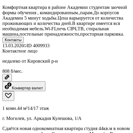
Комфортная квартира в районе Академии студентам заочной
формы обучения , командированным.,парам.До корпусов
Академии 5 минут ходьбы.Цена варьируется от количества
проживающих и количества дней.В квартире имеется вся
необходимая мебель.Wi-FI,печь СВЧ,ТВ, стиральная
машина,постельные принадлежности,просторная парковка.
Контакты
13.03.2026
ID
4009933
Контактное лицо
недалеко от Кировский р-н
808 ƃ/мес.
Конвертер валют
1 комн.
44 м²
14/17 этаж
г. Могилев, ул. Аркадия Кулешова, 1/А
Сдаётся новая однокомнатная квартира студия 44кв.м в новом