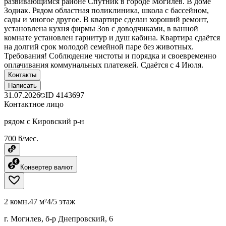
развивающимся районе Спутник в городе Могилёв. В доме
Зодиак. Рядом областная поликлиника, школа с бассейном,
сады и многое другое. В квартире сделан хороший ремонт,
установлена кухня фирмы Зов с доводчиками, в ванной
комнате установлен гарнитур и душ кабина. Квартира сдаётся
на долгий срок молодой семейной паре без животных.
Требования! Соблюдение чистоты и порядка и своевременно
оплачивания коммунальных платежей. Сдаётся с 4 Июля.
Контакты
Написать
31.07.2026
ID
4143697
Контактное лицо
рядом с Кировский р-н
700 ƃ/мес.
Конвертер валют
2 комн.
47 м²
4/5 этаж
г. Могилев, б-р Днепровский, 6