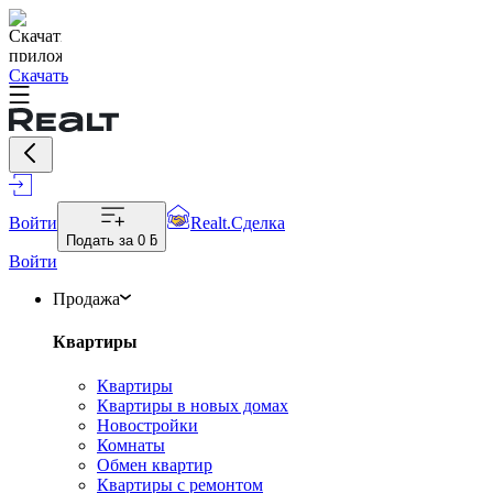
Скачать
Войти
Realt.Сделка
Подать за
0 ƃ
Войти
Продажа
Квартиры
Квартиры
Квартиры в новых домах
Новостройки
Комнаты
Обмен квартир
Квартиры с ремонтом