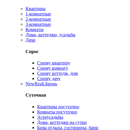
Квартиры
1-комнатные
2-комнатные
3-комнатные
Комнаты
Дома, коттеджи, усадьбы
Дачи
Спрос
Сниму квартиру
Сниму комнату
Сниму коттедж, дом
Сниму дачу
New
Realt.Бронь
Суточная
Квартиры посуточно
Комнаты посуточно
Агроусадьбы
Дома, коттеджи на сутки
Базы отдыха, гостиницы, бани