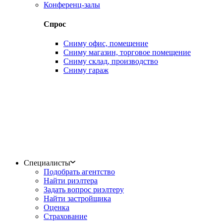
Конференц-залы
Спрос
Сниму офис, помещение
Сниму магазин, торговое помещение
Сниму склад, производство
Сниму гараж
Специалисты
Подобрать агентство
Найти риэлтера
Задать вопрос риэлтеру
Найти застройщика
Оценка
Страхование