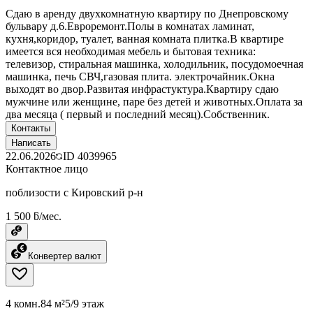
Сдаю в аренду двухкомнатную квартиру по Днепровскому
бульвару д.6.Евроремонт.Полы в комнатах ламинат,
кухня,коридор, туалет, ванная комната плитка.В квартире
имеется вся необходимая мебель и бытовая техника:
телевизор, стиральная машинка, холодильник, посудомоечная
машинка, печь СВЧ,газовая плита. электрочайник.Окна
выходят во двор.Развитая инфрастуктура.Квартиру сдаю
мужчине или женщине, паре без детей и животных.Оплата за
два месяца ( первый и последний месяц).Собственник.
Контакты
Написать
22.06.2026
ID
4039965
Контактное лицо
поблизости с Кировский р-н
1 500 ƃ/мес.
Конвертер валют
4 комн.
84 м²
5/9 этаж