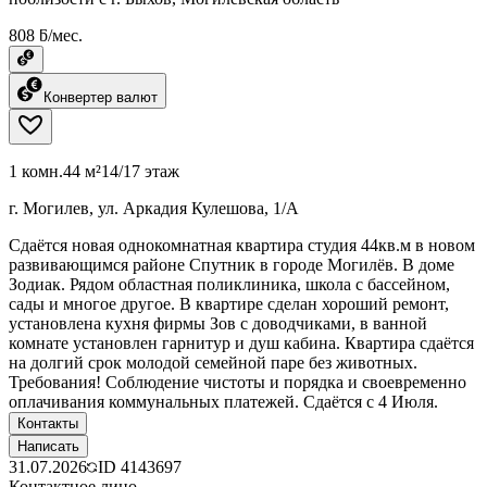
808 ƃ/мес.
Конвертер валют
1 комн.
44 м²
14/17 этаж
г. Могилев, ул. Аркадия Кулешова, 1/А
Сдаётся новая однокомнатная квартира студия 44кв.м в новом
развивающимся районе Спутник в городе Могилёв. В доме
Зодиак. Рядом областная поликлиника, школа с бассейном,
сады и многое другое. В квартире сделан хороший ремонт,
установлена кухня фирмы Зов с доводчиками, в ванной
комнате установлен гарнитур и душ кабина. Квартира сдаётся
на долгий срок молодой семейной паре без животных.
Требования! Соблюдение чистоты и порядка и своевременно
оплачивания коммунальных платежей. Сдаётся с 4 Июля.
Контакты
Написать
31.07.2026
ID
4143697
Контактное лицо