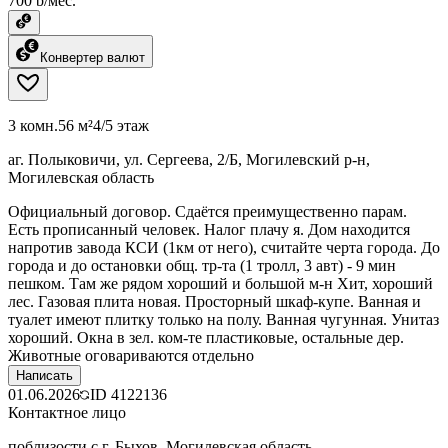
700 ƃ/мес.
Конвертер валют
3 комн.
56 м²
4/5 этаж
аг. Полыковичи, ул. Сергеева, 2/Б, Могилевский р-н,
Могилевская область
Официальный договор. Сдаётся преимущественно парам.
Есть прописанный человек. Налог плачу я. Дом находится
напротив завода КСИ (1км от него), считайте черта города. До
города и до остановки общ. тр-та (1 тролл, 3 авт) - 9 мин
пешком. Там же рядом хороший и большой м-н Хит, хороший
лес. Газовая плита новая. Просторный шкаф-купе. Ванная и
туалет имеют плитку только на полу. Ванная чугунная. Унитаз
хороший. Окна в зел. ком-те пластиковые, остальные дер.
Животные оговариваются отдельно
Написать
01.06.2026
ID
4122136
Контактное лицо
поблизости с г. Быхов, Могилевская область