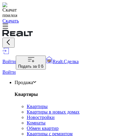
Скачать
Войти
Realt.Сделка
Подать за
0 ƃ
Войти
Продажа
Квартиры
Квартиры
Квартиры в новых домах
Новостройки
Комнаты
Обмен квартир
Квартиры с ремонтом