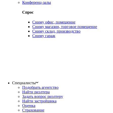
Конференц-залы
Спрос
Сниму офис, помещение
Сниму магазин, торговое помещение
Сниму склад, производство
Сниму гараж
Специалисты
Подобрать агентство
Найти риэлтера
Задать вопрос риэлтеру
Найти застройщика
Оценка
Страхование