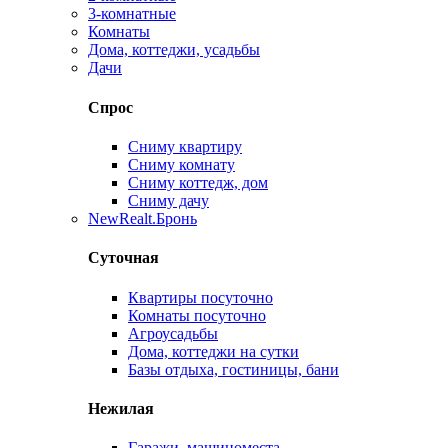
3-комнатные
Комнаты
Дома, коттеджи, усадьбы
Дачи
Спрос
Сниму квартиру
Сниму комнату
Сниму коттедж, дом
Сниму дачу
New
Realt.Бронь
Суточная
Квартиры посуточно
Комнаты посуточно
Агроусадьбы
Дома, коттеджи на сутки
Базы отдыха, гостиницы, бани
Нежилая
Гаражи, машиноместа