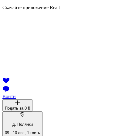
Скачайте приложение Realt
Войти
Подать за
0 ƃ
д. Полянки
09
-
10 авг.
,
1
гость