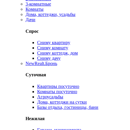
3-комнатные
Комнаты
Дома, коттеджи, усадьбы
Дачи
Спрос
Сниму квартиру
Сниму комнату
Сниму коттедж, дом
Сниму дачу
New
Realt.Бронь
Суточная
Квартиры посуточно
Комнаты посуточно
Агроусадьбы
Дома, коттеджи на сутки
Базы отдыха, гостиницы, бани
Нежилая
Гаражи, машиноместа