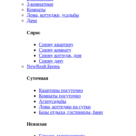
3-комнатные
Комнаты
Дома, коттеджи, усадьбы
Дачи
Спрос
Сниму квартиру
Сниму комнату
Сниму коттедж, дом
Сниму дачу
New
Realt.Бронь
Суточная
Квартиры посуточно
Комнаты посуточно
Агроусадьбы
Дома, коттеджи на сутки
Базы отдыха, гостиницы, бани
Нежилая
Гаражи, машиноместа