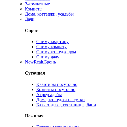
3-комнатные
Комнаты
Дома, коттеджи, усадьбы
Дачи
Спрос
Сниму квартиру
Сниму комнату
Сниму коттедж, дом
Сниму дачу
New
Realt.Бронь
Суточная
Квартиры посуточно
Комнаты посуточно
Агроусадьбы
Дома, коттеджи на сутки
Базы отдыха, гостиницы, бани
Нежилая
Гаражи, машиноместа