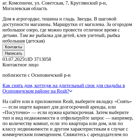
аг. Комсеничи, ул. Советская, 7, Круглянский р-н,
Могилевская область
Дом в агрогордке, тишина и гладь. Звезды. В шаговой
доступности магазины. Маршрутки от магилева. За огородом
небольшое озеро, где можно провести отличное время с
детьми. Там же рыбалка для детей, клев улетеый, рыбка
небольшая (детская)
Контакты
Написать
03.07.2025
ID
3713058
Контактное лицо
поблизости с Осиповичский р-н
Как снять дом, коттедж на длительный срок для свадьбы в
Осиповичском районе на Realt?
На сайте или в приложении Realt, выберите вкладку «Снять»
— если ищете вариант для долгосрочной аренды, или
«Посуточно» — если нужна краткосрочная. Затем выберите
тип и вид недвижимости и отфильтруйте запрос — например,
по количеству комнат, если это квартира или дом, или по
классу недвижимости и другим характеристикам в случае с
коммерческим помещением. Свяжитесь с арендодателем по