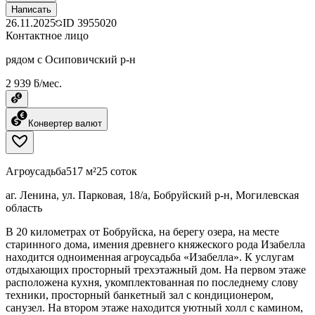
Написать
26.11.2025
ID
3955020
Контактное лицо
рядом с Осиповичский р-н
2 939 ƃ/мес.
Конвертер валют
Агроусадьба
517 м²
25 соток
аг. Ленина, ул. Парковая, 18/а, Бобруйский р-н, Могилевская
область
В 20 километрах от Бобруйска, на берегу озера, на месте
старинного дома, имения древнего княжеского рода Изабелла
находится одноименная агроусадьба «Изабелла». К услугам
отдыхающих просторный трехэтажный дом. На первом этаже
расположена кухня, укомплектованная по последнему слову
техники, просторный банкетный зал с кондиционером,
санузел. На втором этаже находится уютный холл с камином,