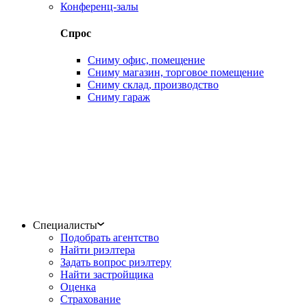
Конференц-залы
Спрос
Сниму офис, помещение
Сниму магазин, торговое помещение
Сниму склад, производство
Сниму гараж
Специалисты
Подобрать агентство
Найти риэлтера
Задать вопрос риэлтеру
Найти застройщика
Оценка
Страхование