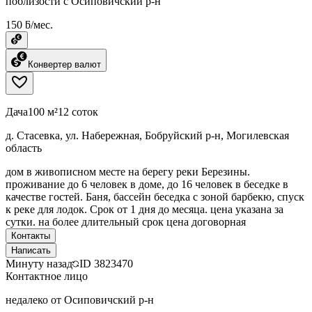
поблизости с Осиповичский р-н
150 ƃ/мес.
Конвертер валют
Дача
100 м²
12 соток
д. Стасевка, ул. Набережная, Бобруйский р-н, Могилевская
область
дом в живописном месте на берегу реки Березины.
проживание до 6 человек в доме, до 16 человек в беседке в
качестве гостей. Баня, бассейн беседка с зоной барбекю, спуск
к реке для лодок. Срок от 1 дня до месяца. цена указана за
сутки. на более длительный срок цена договорная
Контакты
Написать
Минуту назад
ID
3823470
Контактное лицо
недалеко от Осиповичский р-н