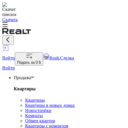
Скачать
Войти
Realt.Сделка
Подать за
0 ƃ
Войти
Продажа
Квартиры
Квартиры
Квартиры в новых домах
Новостройки
Комнаты
Обмен квартир
Квартиры с ремонтом