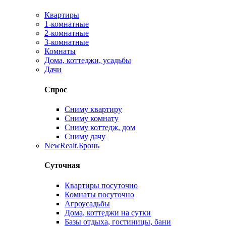
Квартиры
1-комнатные
2-комнатные
3-комнатные
Комнаты
Дома, коттеджи, усадьбы
Дачи
Спрос
Сниму квартиру
Сниму комнату
Сниму коттедж, дом
Сниму дачу
New
Realt.Бронь
Суточная
Квартиры посуточно
Комнаты посуточно
Агроусадьбы
Дома, коттеджи на сутки
Базы отдыха, гостиницы, бани