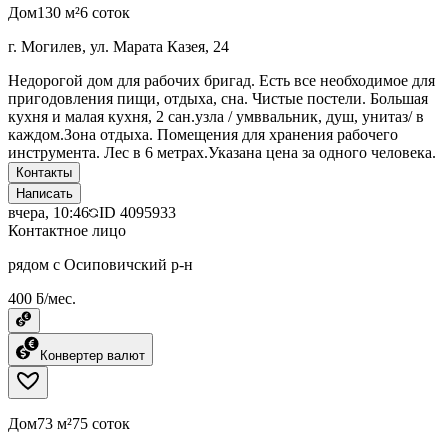
Дом
130 м²
6 соток
г. Могилев, ул. Марата Казея, 24
Недорогой дом для рабочих бригад. Есть все необходимое для
пригодовления пищи, отдыха, сна. Чистые постели. Большая
кухня и малая кухня, 2 сан.узла / умввальник, душ, унитаз/ в
каждом.Зона отдыха. Помещения для хранения рабочего
инструмента. Лес в 6 метрах.Указана цена за одного человека.
Контакты
Написать
вчера, 10:46
ID
4095933
Контактное лицо
рядом с Осиповичский р-н
400 ƃ/мес.
Конвертер валют
Дом
73 м²
75 соток