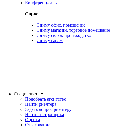
Конференц-залы
Спрос
Сниму офис, помещение
Сниму магазин, торговое помещение
Сниму склад, производство
Сниму гараж
Специалисты
Подобрать агентство
Найти риэлтера
Задать вопрос риэлтеру
Найти застройщика
Оценка
Страхование