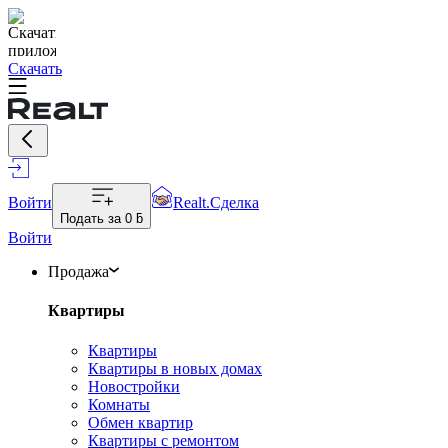
Скачать
Войти
Realt.Сделка
Подать за
0 ƃ
Войти
Продажа
Квартиры
Квартиры
Квартиры в новых домах
Новостройки
Комнаты
Обмен квартир
Квартиры с ремонтом