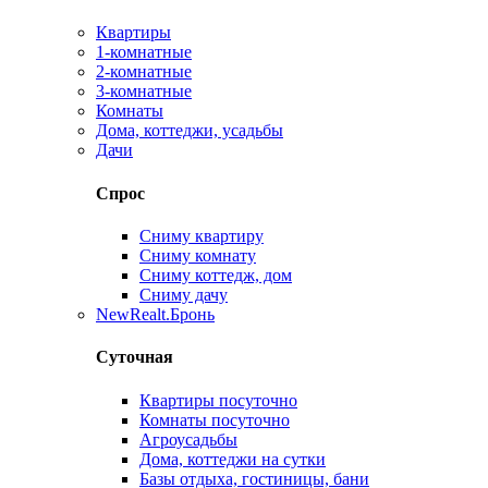
Квартиры
1-комнатные
2-комнатные
3-комнатные
Комнаты
Дома, коттеджи, усадьбы
Дачи
Спрос
Сниму квартиру
Сниму комнату
Сниму коттедж, дом
Сниму дачу
New
Realt.Бронь
Суточная
Квартиры посуточно
Комнаты посуточно
Агроусадьбы
Дома, коттеджи на сутки
Базы отдыха, гостиницы, бани