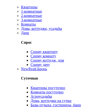
Квартиры
1-комнатные
2-комнатные
3-комнатные
Комнаты
Дома, коттеджи, усадьбы
Дачи
Спрос
Сниму квартиру
Сниму комнату
Сниму коттедж, дом
Сниму дачу
New
Realt.Бронь
Суточная
Квартиры посуточно
Комнаты посуточно
Агроусадьбы
Дома, коттеджи на сутки
Базы отдыха, гостиницы, бани