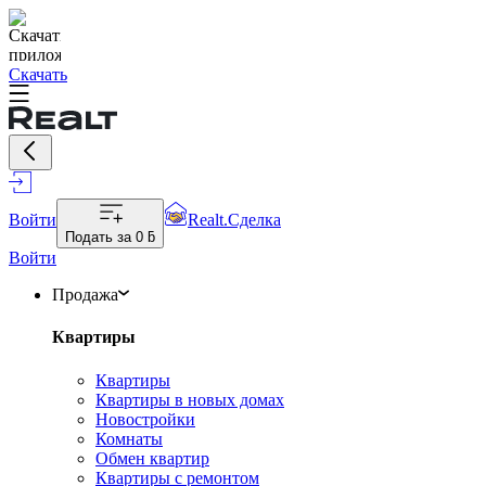
Скачать
Войти
Realt.Сделка
Подать за
0 ƃ
Войти
Продажа
Квартиры
Квартиры
Квартиры в новых домах
Новостройки
Комнаты
Обмен квартир
Квартиры с ремонтом