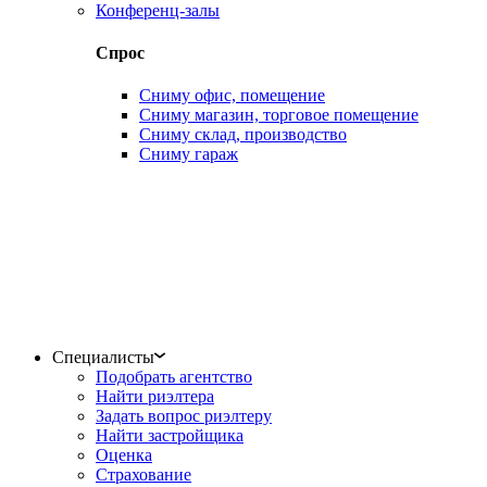
Конференц-залы
Спрос
Сниму офис, помещение
Сниму магазин, торговое помещение
Сниму склад, производство
Сниму гараж
Специалисты
Подобрать агентство
Найти риэлтера
Задать вопрос риэлтеру
Найти застройщика
Оценка
Страхование