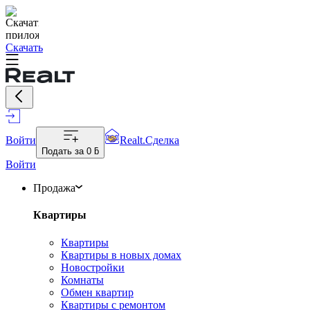
Скачать
Войти
Realt.Сделка
Подать за
0 ƃ
Войти
Продажа
Квартиры
Квартиры
Квартиры в новых домах
Новостройки
Комнаты
Обмен квартир
Квартиры с ремонтом