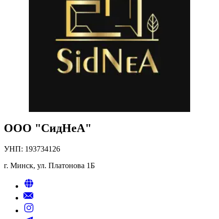
ООО "СидНеА"
УНП:
193734126
г. Минск,
ул. Платонова 1Б