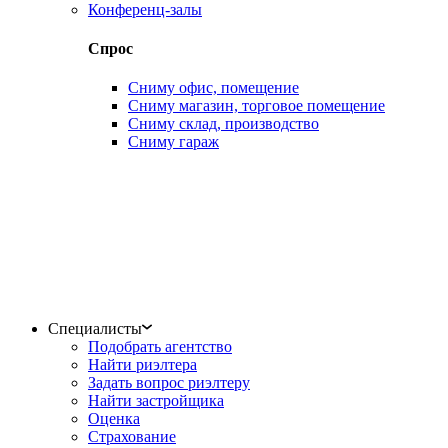
Конференц-залы
Спрос
Сниму офис, помещение
Сниму магазин, торговое помещение
Сниму склад, производство
Сниму гараж
Специалисты
Подобрать агентство
Найти риэлтера
Задать вопрос риэлтеру
Найти застройщика
Оценка
Страхование