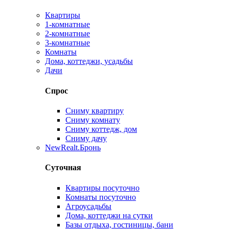
Квартиры
1-комнатные
2-комнатные
3-комнатные
Комнаты
Дома, коттеджи, усадьбы
Дачи
Спрос
Сниму квартиру
Сниму комнату
Сниму коттедж, дом
Сниму дачу
New
Realt.Бронь
Суточная
Квартиры посуточно
Комнаты посуточно
Агроусадьбы
Дома, коттеджи на сутки
Базы отдыха, гостиницы, бани