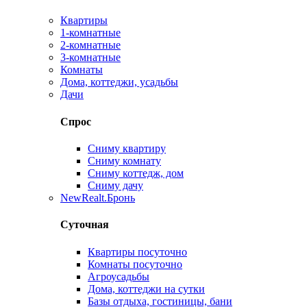
Квартиры
1-комнатные
2-комнатные
3-комнатные
Комнаты
Дома, коттеджи, усадьбы
Дачи
Спрос
Сниму квартиру
Сниму комнату
Сниму коттедж, дом
Сниму дачу
New
Realt.Бронь
Суточная
Квартиры посуточно
Комнаты посуточно
Агроусадьбы
Дома, коттеджи на сутки
Базы отдыха, гостиницы, бани