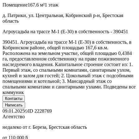
Помещение
167.6 м²
1 этаж
д. Патрики, ул. Центральная, Кобринский р-н, Брестская
область
Агроусадьба на трассе М-1 (Е-30) в собственность - 390451
390451. Агроусадьба на трассе М-1 (Е-30) в собственность, в
Кобринском районе, общей площадью 167,6 кв.м.
Расположена на земельном участке, общей площадью 0,4384
га, предоставленном собственнику на праве пожизненного
наследуемого владения. Капитальное строение состоит из: 1.
Первый этаж, со спальными комнатами, санитарным узлом,
кухней и залом для гостей; 2. Цокольный этаж с подсобными
помещениями и котельной; 3. Мансардный этаж со
спальными комнатами и санитарными узлами. Подведены все
коммуник
Контакты
Написать
09.01.2025
ID
2228769
Агентство
недалеко от г. Береза, Брестская область
от 110 000 ƃ