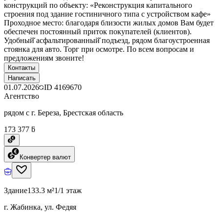
конструкций по объекту: «Реконструкция капитального
строения под здание гостиничного типа с устройством кафе»
Проходное место: благодаря близости жилых домов Вам будет
обеспечен постоянный приток покупателей (клиентов).
Удобный̆ асфальтированный̆ подъезд, рядом благоустроенная
стоянка для авто. Торг при осмотре. По всем вопросам и
предложениям звоните!
Контакты
Написать
01.07.2026
ID
4169670
Агентство
рядом с г. Береза, Брестская область
173 377 ƃ
Конвертер валют
Здание
133.3 м²
1/1 этаж
г. Жабинка, ул. Федяя