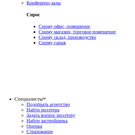
Конференц-залы
Спрос
Сниму офис, помещение
Сниму магазин, торговое помещение
Сниму склад, производство
Сниму гараж
Специалисты
Подобрать агентство
Найти риэлтера
Задать вопрос риэлтеру
Найти застройщика
Оценка
Страхование