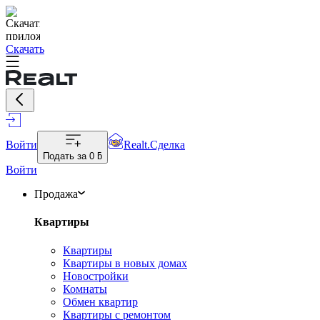
Скачать
Войти
Realt.Сделка
Подать за
0 ƃ
Войти
Продажа
Квартиры
Квартиры
Квартиры в новых домах
Новостройки
Комнаты
Обмен квартир
Квартиры с ремонтом