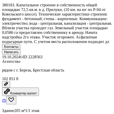
380183. Капитальное строение в собственность общей
площадью 72,5 кв.м. в д. Прилуки, (10 км. на юг по Р-94 от
Ковельского шоссе). Технические характеристики строения:
фундамент - бетонный; стены - кирпичные. Коммуникации:
электричество; вода - центральная, канализация - центральная.
Вблизи участка проходит газ. Земельный участок площадью
0,0586 га предоставлен собственнику в аренду. Начата
надстройка 2го этажа. Участок огорожен. Асфальтные
подъездные пути. С учетом места расположения подходит дл
Контакты
Написать
19.10.2024
ID
2228563
Агентство
рядом с г. Береза, Брестская область
102 851 ƃ
Конвертер валют
Здание
205 м²
1/1 этаж