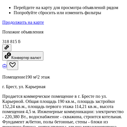
Перейдите на карту для просмотра объявлений рядом
Попробуйте сбросить или изменить фильтры
Продолжить на карте
Похожие объявления
318 815 ƃ
Конвертер валют
Помещение
190 м²
2 этаж
г. Брест, ул. Карьерная
Продается коммерческое помещение в г. Бресте по ул.
Карьерной. Общая площадь 190 кв.м., площадь застройки
152,24 кв.м., площадь первого этажа 114,21 кв.м., высота
помещения 4,5 м. Инженерные коммуникации: электричество
- 220,380 Вт., водоснабжение - скважина, строится котельная.
Фундамент ж/бетон, полы бетонные, стены - блоки из
ячеистого бетона, оштукатурены, крыша металлочерепица,