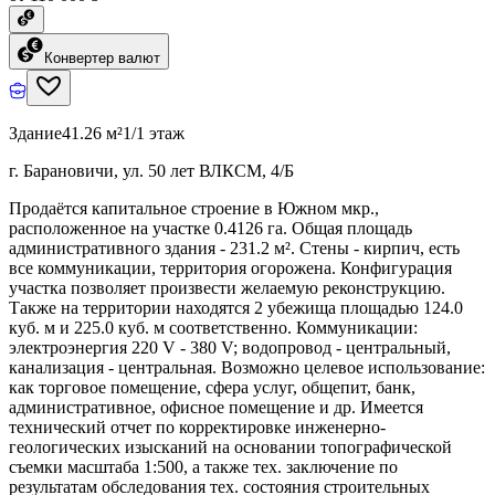
Конвертер валют
Здание
41.26 м²
1/1 этаж
г. Барановичи, ул. 50 лет ВЛКСМ, 4/Б
Продаётся капитальное строение в Южном мкр.,
расположенное на участке 0.4126 га. Общая площадь
административного здания - 231.2 м². Стены - кирпич, есть
все коммуникации, территория огорожена. Конфигурация
участка позволяет произвести желаемую реконструкцию.
Также на территории находятся 2 убежища площадью 124.0
куб. м и 225.0 куб. м соответственно. Коммуникации:
электроэнергия 220 V - 380 V; водопровод - центральный,
канализация - центральная. Возможно целевое использование:
как торговое помещение, сфера услуг, общепит, банк,
административное, офисное помещение и др. Имеется
технический отчет по корректировке инженерно-
геологических изысканий на основании топографической
съемки масштаба 1:500, а также тех. заключение по
результатам обследования тех. состояния строительных